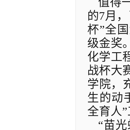
值得
的
7月
杯”全
级金奖
化学工
战杯
大
学院，
生的动
全育人
“苗