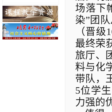
场落下
染”团
（晋级
最终荣获
旅厅、
料与化
带队，
5
位
学生
力
强的