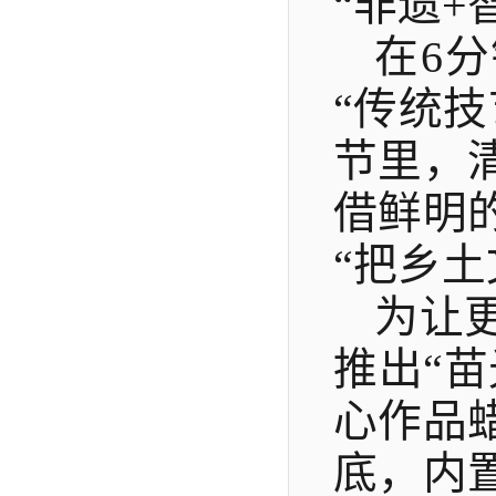
“非遗+
在
6
“传统
节里，
借鲜明
“把乡
为让
推出
“
心作品
底，内