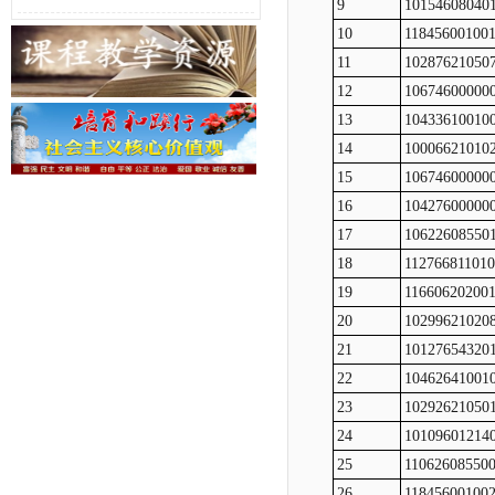
9
10154608040
10
11845600100
11
10287621050
12
10674600000
13
10433610010
14
10006621010
15
10674600000
16
10427600000
17
10622608550
18
11276681101
19
11660620200
20
10299621020
21
10127654320
22
10462641001
23
10292621050
24
10109601214
25
11062608550
26
11845600100