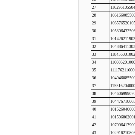
27
11629610550
28
10616608550
29
10657652010
30
10530643250
31
10142621190
32
10488641130
33
11845600100
34
11660620100
35
111176211600
36
10404608550
37
11551620400
38
10460699907
39
10447671000
40
10152604000
41
10150680200
42
10709641790
43
10291621080