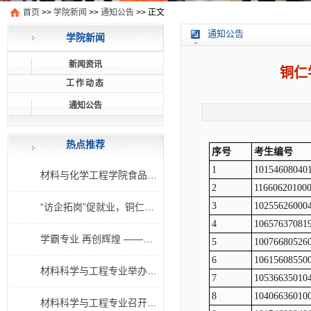
首页
>>
学院新闻
>>
通知公告
>> 正文
通知公告
学院新闻
新闻资讯
铜仁
工作动态
通知公告
热点推荐
序号
考生编号
1
10154608040
1
材料与化学工程学院食品安全社食品营养知识讲座
2
11660620100
2
3
10255626000
“访企拓岗”促就业，铜仁学院在行动
4
10657637081
3
学霸专业 再创辉煌 ——材料与化学工程学院2018级食品科学与工程专业考研上线分数稳
5
10076680526
6
10615608550
4
材料科学与工程专业举办考研学习交流会
7
10536635010
8
10406636010
5
材料科学与工程专业召开专业交流会