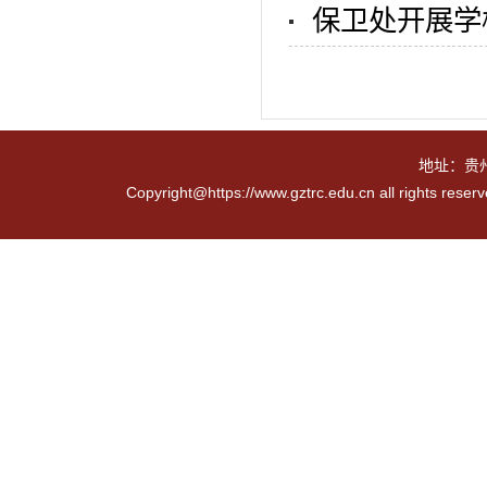
保卫处开展学
地址：贵
Copyright@https://www.gztrc.edu.cn all rights reser