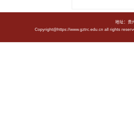
地址：贵
Copyright@https://www.gztrc.edu.cn all rights reser