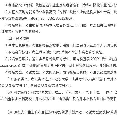
1.我省高职（专科）院校应届毕业生及从我省高职（专科）院校毕业的退
2.应征入伍地为我省的非我省高职（专科）院校毕业的退役大学生士兵，
教城双桥路105号，联系电话：0851-85813365）。
3.报名材料。考生报名时须持本人居民身份证、户口簿，以及相关证明材
功证明等）的原件及复印件。
（四）报名流程
1.基本信息采集。考生到报名点按规定采集二代居民身份证及个人近照信
2.实名身份认证。考生登录“贵州招考”手机APP进行实名身份认证。
3.报名信息填报。通过实名身份认证的考生，可电脑登录“2026年贵州省普通高校
s.eaagz.org.cn）或手机登录“贵州招考”APP进行网上报名信息填报，并对
4.报名类型、考试类型、科类的选择。填写报名信息时，考生务必准确选
（1）报名类型、考试类型选择：退役大学生士兵考生报名类型选择“专升本
名类型选择“专升本”，考试类型选择“普通专升本”。
（2）科类选择：科类分为文史、理工、艺术（文）、艺术（理）、体育（
公布的全省各本科高校专升本本科专业（含科类）及专升本本科专业对应的高职
。
（3）退役大学生士兵考生若选择参加普通计划录取，考试类型须选择“普