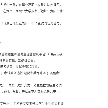
役大学生士兵，在毕业高职（专科）院校报名。
统一在贵州工商职业大学报名（地址：贵阳市清
料（《退出现役证书》、申请免试的获奖证书、
息。
招生考试考生综合信息平台”（https://gk
所填信息的真实性、准确性负责。
择报名类型、考试类型和科类。
”，考试类型选择“退役士兵专升本”；其他考生
文）、体育（理）六类，考生根据省招生考试
（专科）专业，并结合本人意愿选择其中一
通专升本”，且不再享受退役大学生士兵相关照顾