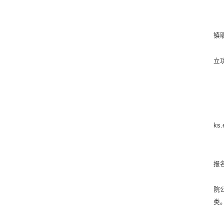
镇职
立
k
报
院
类