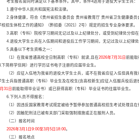
考生报名需同时满足以下基本条件。其中，条件4适用于退役大学生士兵：
1.遵守中华人民共和国宪法和法律。
2.身体健康，符合《贵州省招生委员会 贵州省教育厅 贵州省卫生健康委
学校招生体检工作的通知》（黔招委〔2021〕2号）规定的招生专业身体要求。
3.高职（专科）院校学习期间无记过及以上纪律处分，或受到纪律处分但
4.退役大学生士兵在入伍期间和退役后工作学习期间，无记过及以上纪律
5.具备以下考生资格之一：
（1）在我省普通高校全日制高职（专科）就读,且在
2026年7月31日
前能取
以下简称学信网）进行学历证书电子注册的应届毕业生。
（2）应征入伍地为我省的退役大学生士兵，或不在我省应征入伍但具有我
学生士兵指普通高职（专科）毕业生及在校生(含高校新生)应征入伍服兵役后退役
月31日
前能取得毕业证书）或已获得高职（专科）毕业证书的往届毕业生。
6.下列人员不得报名：
（1）因违反国家教育考试规定被给予暂停参加普通高校招生考试处理且在
（2）因触犯刑法已被有关部门采取强制措施或正在服刑人员。
（二）报名时间
2026年3月1日9:00至3月5日18:00
。
（三）报名地点