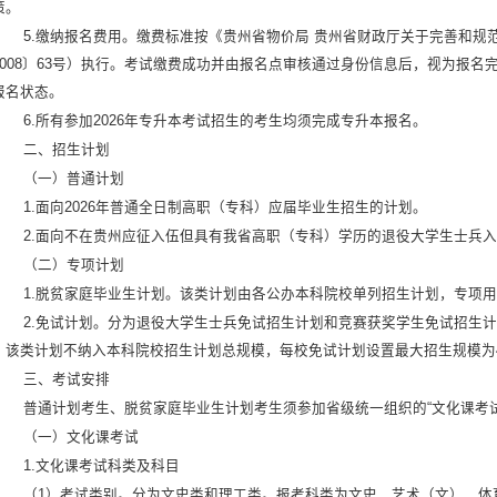
策。
5.缴纳报名费用。缴费标准按《贵州省物价局 贵州省财政厅关于完善和
2008〕63号）执行。考试缴费成功并由报名点审核通过身份信息后，视为报
报名状态。
6.所有参加2026年专升本考试招生的考生均须完成专升本报名。
二、招生计划
（一）普通计划
1.面向2026年普通全日制高职（专科）应届毕业生招生的计划。
2.面向不在贵州应征入伍但具有我省高职（专科）学历的退役大学生士兵
（二）专项计划
1.脱贫家庭毕业生计划。该类计划由各公办本科院校单列招生计划，专项
2.免试计划。分为退役大学生士兵免试招生计划和竞赛获奖学生免试招生
。该类计划不纳入本科院校招生计划总规模，每校免试计划设置最大招生规模为4
三、考试安排
普通计划考生、脱贫家庭毕业生计划考生须参加省级统一组织的“文化课考
（一）文化课考试
1.文化课考试科类及科目
（1）考试类别。分为文史类和理工类。报考科类为文史、艺术（文）、体