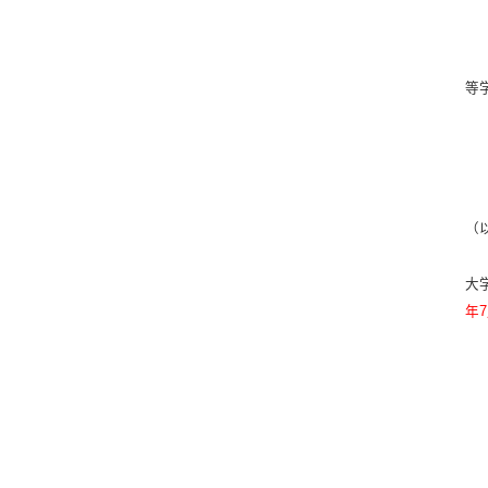
等
（
大
年7