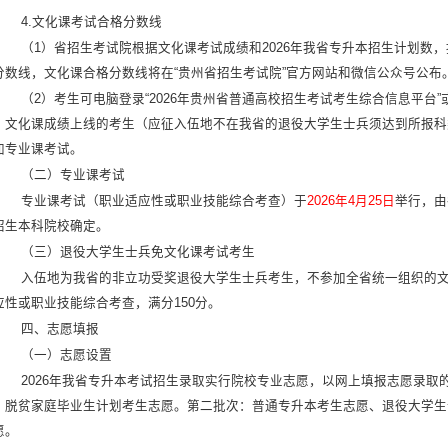
4.文化课考试合格分数线
（1）省招生考试院根据文化课考试成绩和2026年我省专升本招生计划数
分数线，文化课合格分数线将在“贵州省招生考试院”官方网站和微信公众号公布
（2）考生可电脑登录“2026年贵州省普通高校招生考试考生综合信息平台”
，文化课成绩上线的考生（应征入伍地不在我省的退役大学生士兵须达到所报科
加专业课考试。
（二）专业课考试
专业课考试（职业适应性或职业技能综合考查）于
2026年4月25日
举行，由
招生本科院校确定。
（三）退役大学生士兵免文化课考试考生
入伍地为我省的非立功受奖退役大学生士兵考生，不参加全省统一组织的
应性或职业技能综合考查，满分150分。
四、志愿填报
（一）志愿设置
2026年我省专升本考试招生录取实行院校专业志愿，以网上填报志愿录
：脱贫家庭毕业生计划考生志愿。第二批次：普通专升本考生志愿、退役大学生
愿。