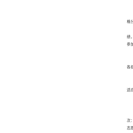
格
绩
参
各
适
次
志