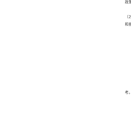
政
〔
和
考