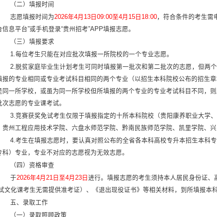
（二）填报时间
志愿填报时间为
2026年4月13日09:00至4月15日18:00
，符合条件的考生需电
合信息平台”或手机登录“贵州招考”APP填报志愿。
（三）填报要求
1.每位考生只能在对应批次填报一所院校的一个专业志愿。
2.脱贫家庭毕业生计划考生可同时填报第一批次和第二批次的志愿，但两
填报的专业相同或专业考试科目相同的两个专业（以招生本科院校公布的招生章
是同一所学校，或虽为同一所学校但所填报的两个专业的专业考试科目不同，则
批次志愿的专业课考试。
3.竞赛获奖免试考生仅限于填报指定的十所本科院校（贵阳康养职业大学
、贵州工程应用技术学院、六盘水师范学院、黔南民族师范学院、凯里学院、兴
4.考生在填报志愿时，要认真对照公布的全省各本科高校专升本招生本科
专科）专业，专业不对应的志愿视为无效志愿。
（四）资格审查
于
2026年4月21日至4月23日
进行。填报志愿的考生须持本人居民身份证、
免试文化课考生无需提供准考证）、《退出现役证书》等相关材料，到所填报本
五、录取工作
（一）录取照顾政策