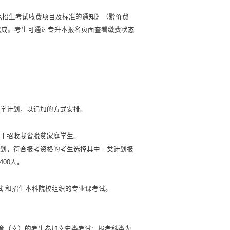
规范招生考试收费项目及标准的通知》（黔价费
名完成。考生可通过专升本报名页面查看缴费状态
入学计划，以追加的方式安排。
用于招收我省脱贫家庭学生。
计划，符合报考资格的考生选择其中一类计划报
00人。
试”和招生本科院校组织的专业课考试。
育（文）的考生参加文史类考试；报考科类为