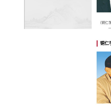
（铜仁学
铜仁