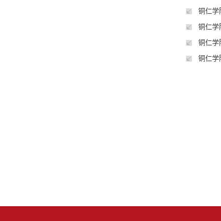
铜仁学
铜仁学
铜仁学
铜仁学