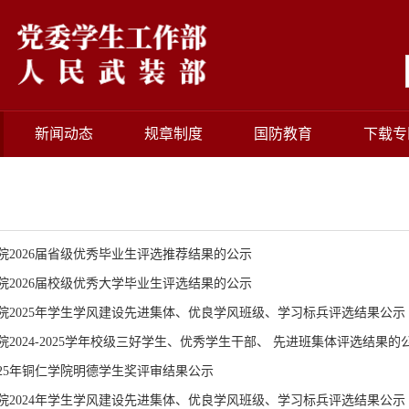
新闻动态
规章制度
国防教育
下载专
院2026届省级优秀毕业生评选推荐结果的公示
院2026届校级优秀大学毕业生评选结果的公示
院2025年学生学风建设先进集体、优良学风班级、学习标兵评选结果公示
院2024-2025学年校级三好学生、优秀学生干部、 先进班集体评选结果的
025年铜仁学院明德学生奖评审结果公示
院2024年学生学风建设先进集体、优良学风班级、学习标兵评选结果公示