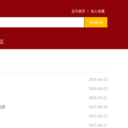
设为首页
加入收藏
区
2026-04-13
2026-04-03
2026-03-25
公示
2025-09-29
2025-06-23
2025-04-17