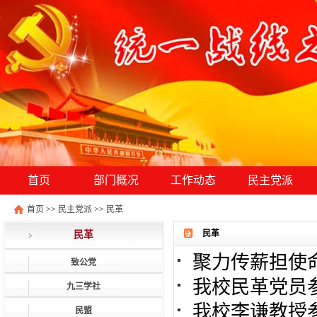
首页
部门概况
工作动态
民主党派
首页
>>
民主党派
>>
民革
民革
民革
聚力传薪担使命 履职
致公党
我校民革党员
九三学社
我校李谦教授参加
民盟