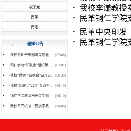
我校李谦教授参加
农工党
民革铜仁学院
民革
民进
民革中央印发《决
民革铜仁学院支部组
通知公告
·
我校参训干部圆满完成全省统战干部能力素质提升培训
[07-06]
·
铜仁学院“知联会”组织第二十小学教师开展急救知...
[07-01]
·
我校“侨联”“留联会”召开2026年第二季度联合学...
[06-30]
·
我校“知联会”召开“参政为公、实干为民”主题教...
[06-10]
·
铜仁学院教师田茂荣受邀回访四川美术学院开展学术...
[06-10]
·
我校召开统战（民族宗教）工作领导小组会议暨2026...
[06-08]