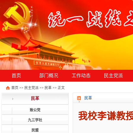
首页
部门概况
工作动态
民主党派
首页
>>
民主党派
>>
民革
>>
正文
民革
民革
致公党
我校李谦教授
九三学社
民盟