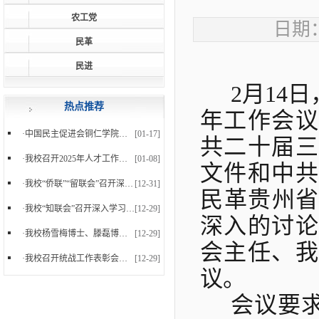
农工党
日期：
民革
民进
2月14
热点推荐
年工作会议
·
中国民主促进会铜仁学院支部委员会正式成立
[01-17]
共二十届三
·
我校召开2025年人才工作暨党外知识分子台属归侨侨...
[01-08]
文件和中共
·
我校“侨联”“留联会”召开深入学习党的二十届四...
[12-31]
民革贵州省
·
我校“知联会”召开深入学习党的二十届四中全会精...
[12-29]
深入的讨论
·
我校杨雪梅博士、滕磊博士参加中国民主促进会贵州...
[12-29]
会主任、我
·
我校召开统战工作表彰会暨2025年下半年统战工作会...
[12-29]
议。
会议要