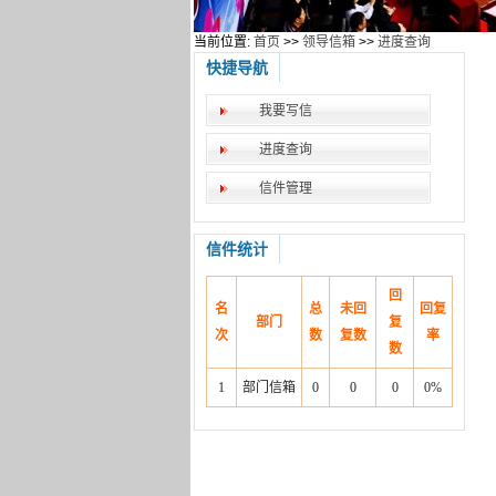
当前位置:
首页
>>
领导信箱
>>
进度查询
快捷导航
我要写信
进度查询
信件管理
信件统计
回
名
总
未回
回复
部门
复
次
数
复数
率
数
1
部门信箱
0
0
0
0%