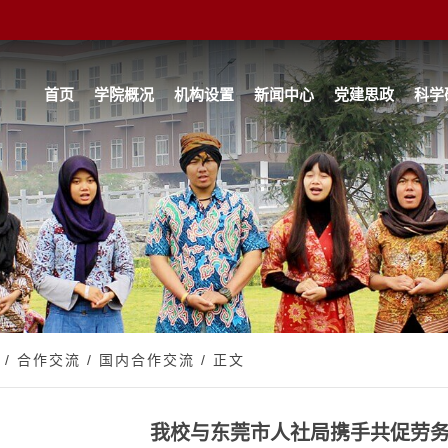
首页
学院概况
机构设置
新闻中心
党建思政
科学
/
合作交流
/
国内合作交流
/ 正文
我校与东莞市人社局携手共促劳