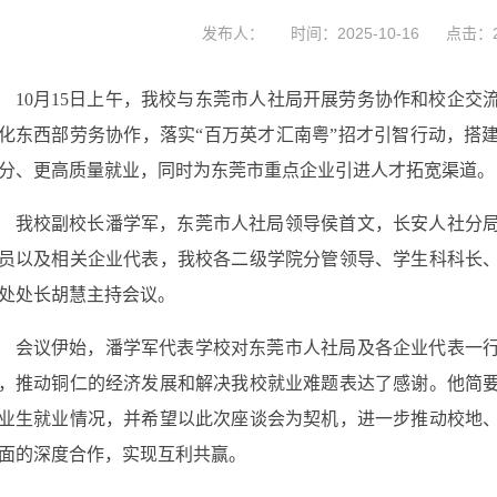
发布人：
时间：2025-10-16
点击：
10月15日上午，
我校
与东莞市人社局开展劳务协作和校企交
化东西部劳务协作，
落实
“百万英才汇南粤”招才引智行动，
搭
分、更高质量就业，同时为东莞市重点企业引进人才拓宽渠道。
我校
副校长潘学军
，
东莞市人社局领导侯首文
，
长安人社分
员以及相关企业代表，我校各二级学院分管领导、学生科科长
处处长
胡慧主持
会议
。
会议伊始，潘学军代表学校对东莞市人社局及各企业代表一
，推动铜仁的经济发展和解决我校就业难题表达了感谢
。
他
简
业生就业情况，并希望以此次座谈会为契机，进一步推动校地
面的深度合作，实现互利共赢。