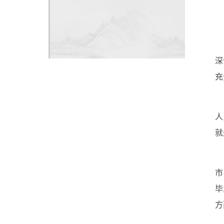
深
充
人
就
市
毕
方