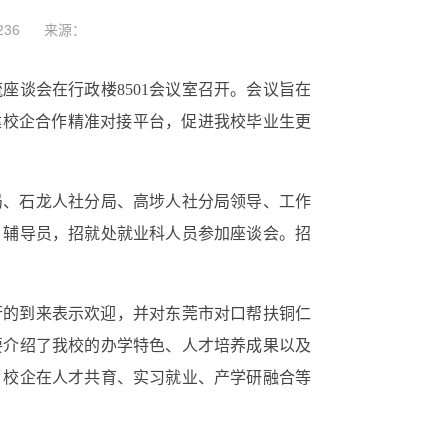
236
来源：
流座谈会在行政楼
8501会议室召开。会议旨在
建校企合作精准对接平台，促进我校毕业生更
局、石龙人社分局、高埗人社分局领导、工作
、
辅导员
，
招就处就业科人员参加座谈
会
。
招
行的到来表示欢迎
，
并对东莞市对口帮扶铜仁
要介绍了我校的办学特色、人才培养成果以及
、校企在人才共育、实习就业、产学研融合等