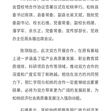
会暨
校地合作协议
签署仪式在松桃举行。松桃县
委书记陈琪，县委常委、副县长吴文斌，我校党
委副书记、校长石维，党委常委、副校长杨建、
潘学军、余乐正，党委常委、宣传部部长、党政
办主任周永雄出席会议。
陈琪
指出
，此次
双方开展合作，
在原有基础
上进一步涵盖了锰产业高质量发展、职业教育提
质增效、科研项目合作等领域，推动双方合作的
深度和广度实现了新跨越。相信在双方的共同努
力下，铜仁学院与松桃的合作一定能够结出累累
硕果，必将为双方带来更为广阔的发展前景，为
松桃经济社会高质量发展注入强劲动能。
石维
表示，学校
始终把服务铜仁地方经济发