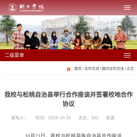
二级菜单
首页
/
合作交流
/
国内合作交流
/ 正文
我校与松桃自治县举行合作座谈并签署校地合作
协议
发布人：
时间：2025-10-25
点击：
301
来源：
10月23日，我校与
松桃
苗族
自治县
合作
座
谈