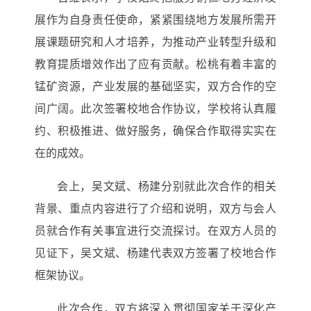
展作为
自身
责任
使命
，紧紧围绕地方发展所需开
展课题研究和人才培养，为
推动
产业转型升级和
教育提质增效
作出了应有贡献
。松桃有着丰富的
锰矿资源
，
产业发展
的
基础坚实
，双方合作的空
间广阔
。此次
签署校地
合作协议，
学校
将认真履
约、积极推进
、做好服务
，
确保合作取得实实在
在的成效
。
会上，吴文斌、杨建分别就此次合作的相关
背景、重点内容进行了介绍和说明，双方与会人
员就合作有关事宜进行交流探讨。在双方人员的
见证下，吴文斌、杨建代表双方签署了校地合作
框架协议。
此次合作，双方将深入贯彻国家关于深化产