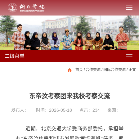
二级菜单
首页
/
合作交流
/
国际合作交流
/ 正文
东帝汶考察团来我校考察交流
发布人：
时间：2026-05-18
点击：
234
来源：
近期，北京交通大学受商务部委托，承担举
办
“东帝汶住房和城市发展政策培训班”任务。期