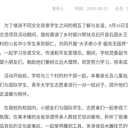
发布人：
时间：2024-08-21
点击：
为了增进不同文化背景学生之间的相互了解与友谊，
8月16日
交流项目活动
期间，
我校邀请了乡村振兴帮扶点石阡县石固乡王
村的
31名中小学生来到铜仁，共同开展“大手牵小手 服务无国界
，一起学习非遗文化，传递和平友爱理念。期间，
学
校党委副书
望小朋友们，勉励他们要树立远大理想，刻苦努力学习，将来成
活动开始前，学校与三个村的村干部一起，本着家长及儿童自
们与国际学生、青年大学生志愿者进行一对一结对子，提升他们
去温暖与陪伴。
在
我校的
校园内，小朋友们与国际学生、志愿者们一起参观了
氛围；在美术楼的全省非遗传承人群技艺培训基地，聆听了授课
品背后的文化故事后，一起使用雕刻工具，亲身体验木雕技艺的