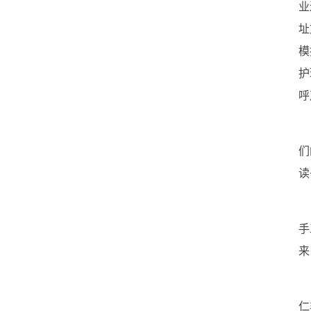
业
址
模
护
呼
们
读
手
来
仁