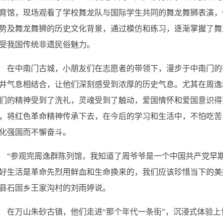
育馆，现场观看了学校舞龙队与国际学生共同的舞龙舞狮表演，
势及舞龙舞狮的历史文化背景，通过模仿和练习，逐渐掌握了舞
受我国传统非遗民俗魅力。
在中南门古城，小朋友们在志愿者的带领下，漫步于中南门的
井气息相结合，让他们深刻感受到浓厚的历史气息。尤其在周逸
们的精神受到了洗礼，灵魂受到了触动，爱国情怀和爱国意识得
，将红色革命精神传承下去，在今后的学习和生活中，不怕吃苦
化强国而不懈奋斗。
“参观完周逸群陈列馆，我知道了周爷爷是一个中国共产党早
好生活是革命先烈用鲜血和生命换来的，我们应该珍惜当下的美
县石固乡王家沟村的刘雨婷说。
在万山朱砂古镇，他们走进
“那个年代一条街”，沉浸式体验上