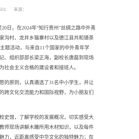
501
来源：
至20日，
在
2024年“知行贵州”丝绸之路中外青
家沟村、龙井乡猫寨村以及德江县共和镇茶
”主题活动，与来自11个国家的中外青年学
记、组织部部长梁正海
，
副校长唐磊到现场
为社会主义合格的建设者和接班人。
愿的原则，认真遴选了
31名中小学生，并让
的跨文化交流能力和国际视野，为小朋友们
校史馆，了解
学校
的发展概况，切实感受大
教师现场讲解木雕所用木材知识，以及每件
魅力，近距离感受中华文化的独特魅力；在