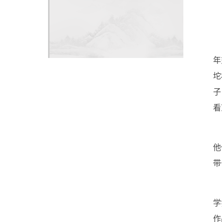
年
坨
子
看
他
带
学
作