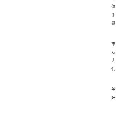
体
手
感
市
友
史
代
美
阡