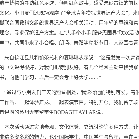
遗产博物馆寻访红色足迹、倾听红色故事，感受朱砂古镇的前世
文化。小朋友们还现场观摩了“全球青年模拟世界遗产大会”，来
拟联合国教科文组织世界遗产大会相关活动，用年轻的思维和富
理念，寻求保护遗产方案。在“大手牵小手 服务无国界”联欢活
声中，共同带来了小合唱、朗诵、舞蹈等精彩节目，大家围着篝
来自德江县共和镇茶托村的夏琳琳表示说：
“这是我第一次离
的中文说得很好，对我们也特别友好，有几个经常主动来找我聊
书，向他们学习，以后一定会考上好大学……”
“通过与小朋友们三天的短暂相处，我觉得他们特别可爱，有
工作品、一起体验舞龙、一起表演节目，特别开心，我们留了联
自伊朗的苏州大学留学生BODAGHI AYLAR说。
本次活动通过实地参观、文化体验、交流讨论等多种方式，让
非遗多姿多彩的魅力，也让国际学生、中国学生与留守儿童在互