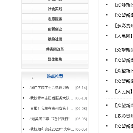
【动静新
社会实践
【众望新
志愿服务
【多彩贵
创新创业
【人民网
缤纷社团
共青团改革
【众望新
媒体聚焦
【众望新
【众望新
热点推荐
【众望新闻
·
铜仁学院学生会热议习近平总...
[06-14]
【人民网
·
我校青年志愿者服务大队组织...
[06-13]
【众望新
·
喜报！我校在贵州省第十八届...
[06-08]
【多彩贵
·
“最美图书馆·书香伴我行”摄...
[06-05]
【众望新
·
我校顺利完成2023年大学生志...
[06-05]