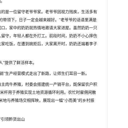
涵。
访的是一位留守老爷爷家。老爷爷因视力残疾，生活多有
的带领下，日子一定会越来越好。”老爷爷的话语里满是
门口，家中的奶奶就热情地邀请大家进屋。虽然奶奶一只
人留守，年轻人都在外打工。前段时间，奶奶不小心摔伤
大家吃饭，在遭到婉拒后，大家离开时，奶奶还端着李子
人”提供了鲜活样本。
中销”生产经营模式走出了新路，让师生们耳目一新。
自主肉牛养殖，村委会搭建统一产销平台，既保留农户积
玉米杆用于养殖实现土地资源循环利用。农忙时雇佣闲散
玉米地与养殖场交相挥映，展现出一幅“小而美”的乡村振
”引领黔货出山