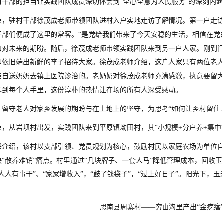
村干部的担当让实践团队成员深切体会到“全心全意为人民服务”的深刻内
束，驻村干部徐茂成老师带领团队进村入户实地走访了解情况。第一户走
干部们便成了这里的常客。“是党给我们带来了今天安稳的生活，相信在党
和对未来的期盼。随后，徐茂成老师带领实践团队来到另一户人家。刚到
却依旧端出新鲜的李子招待大家。徐茂成老师介绍，这户人家只有两位老
亲自送奶奶去镇上医院诊治的。老奶奶对徐茂成老师充满感激，执意要留
塞到每个人手里，这份淳朴的热情让在场的所有人深受感动。
，留守老人对家乡发展的期盼与在土地上的坚守，为思考“如何让乡村留住
束，从岩坝村出发，实践团队来到平原镇坳田村，其“小规模+分户养+集
书介绍，该村以支部引领、党员规划为核心，鼓励村民以家庭农场为单位
决“散养难销”痛点。村里通过“几块牌子、一套人马”降低管理成本，回收
人人有事干”、“家家增收入”，“鼓了钱袋子”，“过上好日子”。阳光下，
。
思南县周寨村——穷山沟里产出“金疙瘩