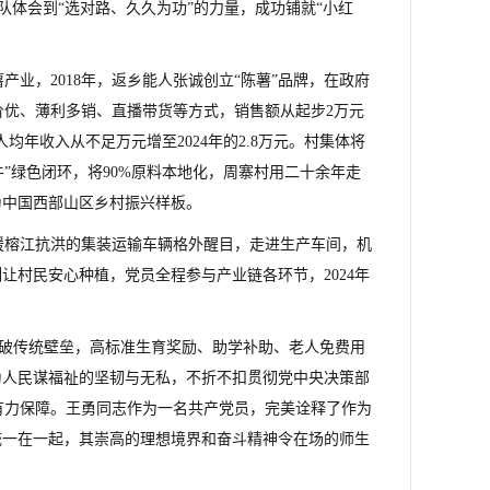
队体会到“选对路、久久为功”的力量，成功铺就“小红
产业，2018年，返乡能人张诚创立“陈薯”品牌，在政府
价优、薄利多销、直播带货等方式，销售额从起步2万元
均年收入从不足万元增至2024年的2.8万元。村集体将
养牛”绿色闭环，将90%原料本地化，周寨村用二十余年走
为中国西部山区乡村振兴样板。
援榕江抗洪的集装运输车辆格外醒目，走进生产车间，机
让村民安心种植，党员全程参与产业链各环节，2024年
”打破传统壁垒，高标准生育奖励、助学补助、老人免费用
为人民谋福祉的坚韧与无私，不折不扣贯彻党中央决策部
有力保障。王勇同志作为一名共产党员，完美诠释了作为
统一在一起，其崇高的理想境界和奋斗精神令在场的师生