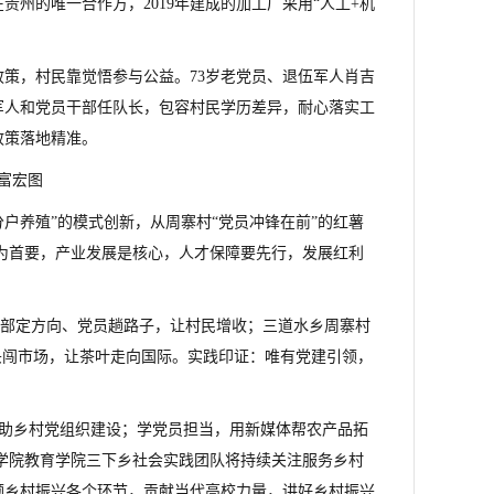
州的唯一合作方，2019年建成的加工厂采用“人工+机
策，村民靠觉悟参与公益。73岁老党员、退伍军人肖吉
伍军人和党员干部任队长，包容村民学历差异，耐心落实工
政策落地精准。
富宏图
户养殖”的模式创新，从周寨村“党员冲锋在前”的红薯
领为首要，产业发展是核心，人才保障要先行，发展红利
支部定方向、党员趟路子，让村民增收；三道水乡周寨村
头闯市场，让茶叶走向国际。实践印证：唯有党建引领，
学识助乡村党组织建设；学党员担当，用新媒体帮农产品拓
仁学院教育学院三下乡社会实践团队将持续关注服务乡村
领乡村振兴各个环节，贡献当代高校力量，讲好乡村振兴