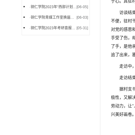
于心。其驻
·
铜仁学院2023年“西部计划”...
[06-05]
访谈结
·
铜仁学院青媒工作室换届啦！
[06-03]
不便，驻村
·
铜仁学院2023年考研喜报来啦...
[05-31]
对党的感恩
手受了伤，
了手，是他
追了出来，
走访中
走访结
据村支
极性，又解
劳动力，让“
兴美好画卷