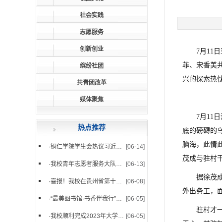
社会实践
志愿服务
创新创业
7月1
菲、宋香美
缤纷社团
兴的探索热
共青团改革
媒体聚焦
7月1
热点推荐
底的磅礴的
脑海，此情
·
铜仁学院学生会热议习近平总...
[06-14]
茂成与驻村
·
我校青年志愿者服务大队组织...
[06-13]
据徐茂
·
喜报！我校在贵州省第十八届...
[06-08]
外出务工，
·
“最美图书馆·书香伴我行”摄...
[06-05]
驻村才
·
我校顺利完成2023年大学生志...
[06-05]