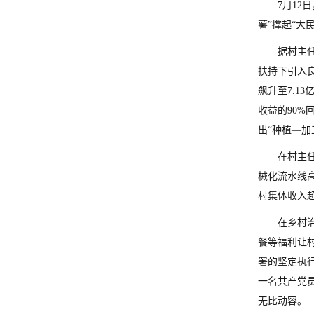
7月1
薯”撑起“大
据村主任
扶持下引入
飙升至7.1
收益的90%
出“种植—
在村主
械化流水线高
村集体收入超
在乡村
餐等福利让
署的坚定执
一名共产党
无比动容。