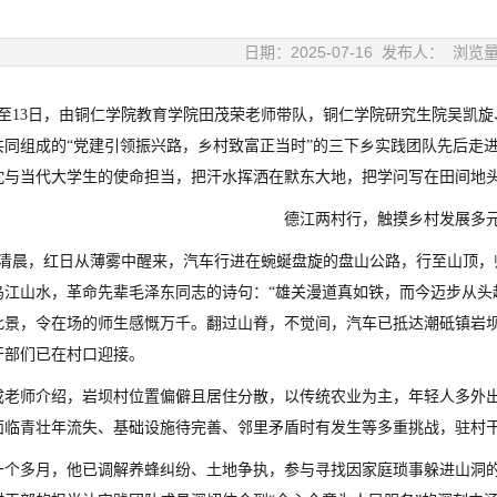
日期：2025-07-16 发布人： 浏览
1日至13日，由铜仁学院教育学院田茂荣老师带队，铜仁学院研究生院吴凯
共同组成的“党建引领振兴路，乡村致富正当时”的三下乡实践团队先后走
忱与当代大学生的使命担当，把汗水挥洒在默东大地，把学问写在田间地
德江两村行，触摸乡村发展多
1日清晨，红日从薄雾中醒来，汽车行进在蜿蜒盘旋的盘山公路，行至山顶
乌江山水，革命先辈毛泽东同志的诗句：“雄关漫道真如铁，而今迈步从头
此景，令在场的师生感慨万千。翻过山脊，不觉间，汽车已抵达潮砥镇岩
干部们已在村口迎接。
成老师介绍，岩坝村位置偏僻且居住分散，以传统农业为主，年轻人多外
面临青壮年流失、基础设施待完善、邻里矛盾时有发生等多重挑战，驻村
一个多月，他已调解养蜂纠纷、土地争执，参与寻找因家庭琐事躲进山洞