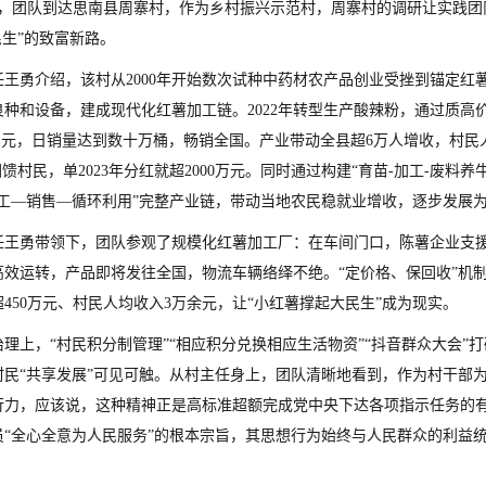
2日，团队到达思南县周寨村，作为乡村振兴示范村，周寨村的调研让实践团
民生”的致富新路。
王勇介绍，该村从2000年开始数次试种中药材农产品创业受挫到锚定红薯
良种和设备，建成现代化红薯加工链。2022年转型生产酸辣粉，通过质高
3亿元，日销量达到数十万桶，畅销全国。产业带动全县超6万人增收，村民人
回馈村民，单2023年分红就超2000万元。同时通过构建“育苗-加工-废料
加工—销售—循环利用”完整产业链，带动当地农民稳就业增收，逐步发展
任王勇带领下，团队参观了规模化红薯加工厂：在车间门口，陈薯企业支
效运转，产品即将发往全国，物流车辆络绎不绝。“定价格、保回收”机制
450万元、村民人均收入3万余元，让“小红薯撑起大民生”成为现实。
治理上，“村民积分制管理”“相应积分兑换相应生活物资”“抖音群众大会
村民“共享发展”可见可触。从村主任身上，团队清晰地看到，作为村干部
行力，应该说，这种精神正是高标准超额完成党中央下达各项指示任务的
员“全心全意为人民服务”的根本宗旨，其思想行为始终与人民群众的利益