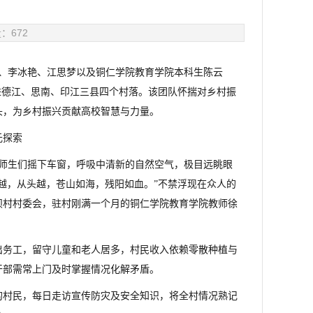
量：
672
旋、李冰艳、江思梦以及铜仁学院教育学院本科生陈云
进德江、思南、印江三县四个村落。该团队怀揣对乡村振
头，为乡村振兴贡献高校智慧与力量。
元探索
，师生们摇下车窗，呼吸中清新的自然空气，极目远眺眼
越，从头越，苍山如海，残阳如血。”不禁浮现在众人的
坝村村委会，驻村刚满一个月的铜仁学院教育学院教师徐
出务工，留守儿童和老人居多，村民收入依赖零散种植与
干部需常上门及时掌握情况化解矛盾。
的村民，每日走访宣传防灾及安全知识，将全村情况熟记