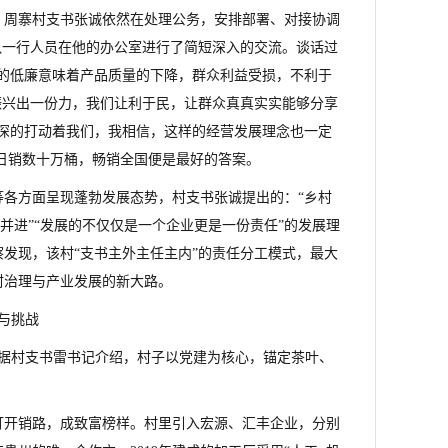
，周寨村支书张诚依然在处理公务，安排部署、对接协调
队一行人员在他的办公室进行了简短深入的交流。谈话过
的低廉意味着产品质量的下降，群众利益受损，不利于
振兴出一份力，我们让利于民，让群众真真实实能够分享
深的打动着我们，我相信，这样的经营发展理念也一定
，日销数十万桶，畅销全国便是最好的答案。
各方面呈现蓬勃发展态势，村支书张诚提出的：“乡村
并进”“发展的不仅仅是一个企业更是一份责任”的发展理
发现，该村“支书主外主任主内”的责任分工模式，最大
村治理与产业发展的新大路。
与挑战
。据村支书雷书记介绍，村子以党建为核心，锚定茶叶、
打开销路，成致富榜样。村里引入宏源、汇丰企业，分别