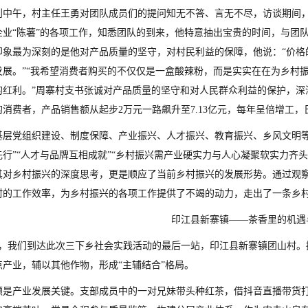
到中午，村主任王勇对团队成员们的提问知无不答、言无不尽，访谈期间
企业“陈薯”的各项工作，知悉团队的到来，他特意抽出宝贵的时间，与团
印象最为深刻的是他对产品质量的坚守，对村民利益的保障，他说：“价格
发展。”“我希望消费者购买的不仅仅是一盒酸辣粉，而是实实在在为乡村
的红利。”周寨村支书张诚对产品质量的坚守和对人民群众利益的保护，深
的消费者，产品销售额从起步2万元一路飙升至7.13亿元，每年呈倍增工
基层党组织建设、制度保障、产业振兴、人才振兴、教育振兴、乡风文明等
行”“人才与品牌互相成就”“乡村振兴需产业硬实力与人心凝聚软实力齐头
其对乡村振兴的深度思考，更是顺应了当前乡村振兴的发展形势。通过观察
村的工作效率，为乡村振兴的各项工作提供了不竭的动力，走出了一条乡
印江县新寨镇——茶香里的机遇
3日，我们到达此次三下乡社会实践活动的最后一站，印江县新寨镇团山村
点产业，辅以其他作物，形成“主辅结合”格局。
领是产业发展关键。支部成员中的一对兄妹带头种红茶，借抖音直播带货