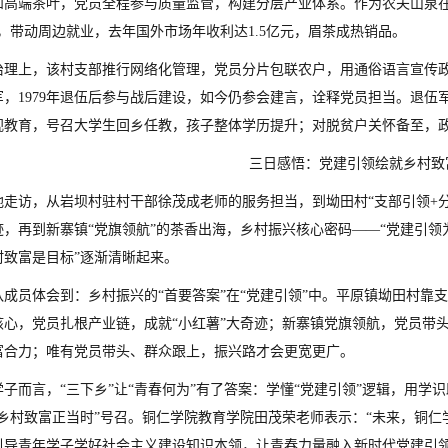
和高端茶叶，党员全程参与质量监管，构建分层产业体系。作为农夫山泉在贵
，带动周边就业，去年国外市场年收利达1.5亿元，眉茶成热销品。
治理上，该村支部推行网络化管理，党员分片包联农户，用通俗语言宣传政
参军，1979年退伍后参与战后建设，如今仍参会建言，诠释党员担当。退
视教育，号召大学生回乡任教，孩子整体学历提升；对脱贫户关怀备至，
三日感悟：党建引领绘就乡村致
地走访，从岩坝村驻村干部徐茂成老师的服务担当，到坳田村“支部引领+分
迹，再到新寨镇“党旗领航”的茶香出海，乡村振兴核心密码——“党建引
村致富是目标”逐渐清晰起来。
队成员体会到：乡村振兴的“首要答案”在“党建引领”中。平原镇坳田村靠
核心，党员扎根产业链，成就“小红薯”大奇迹；新寨镇党旗领航，党员带
富合力；唯有党员带头、群众跟上，振兴路才会更宽更广。
学子而言，“三下乡”让“青春何为”有了答案：学懂“党建引领”逻辑，用
“乡村致富正当时”号召。铜仁学院教育学院田茂荣老师表示：“未来，铜
引导青年学子学好社会主义建设知识本领，让青春力量融入新时代党建引