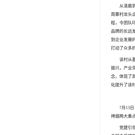
从清晨
周寨村龙头
程，令团队
品牌的长远
到企业发展
打动了众多
该村从
振兴，产业先
念，体现了
化提升了该
7月1
烤烟两大重
党建引