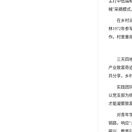
主打中低端
械”采摘模式
在乡村
林1972年
作。村里重
三天四
产业致富奇
共分享，乡
实践团
以党支部为
才能凝聚致
对青年
销路，响应
振兴，教育