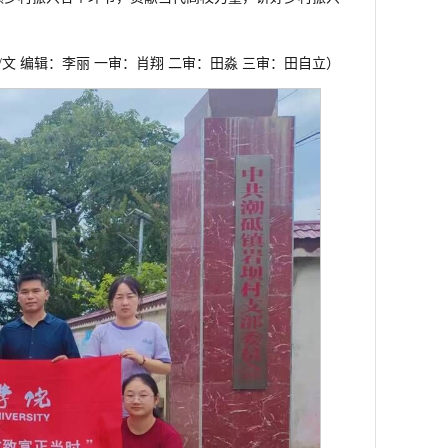
/文 编辑：李丽 一审：肖翔 二审：田淼 三审：田自立）