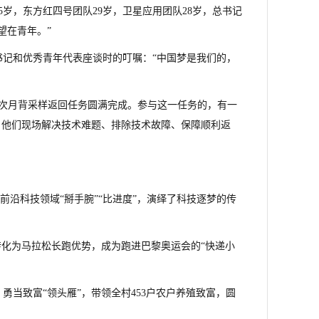
岁，东方红四号团队29岁，卫星应用团队28岁，总书记
望在青年。”
记和优秀青年代表座谈时的叮嘱：“中国梦是我们的，
器首次月背采样返回任务圆满完成。参与这一任务的，有一
%。他们现场解决技术难题、排除技术故障、保障顺利返
，在前沿科技领域“掰手腕”“比进度”，演绎了科技逐梦的传
转化为马拉松长跑优势，成为跑进巴黎奥运会的“快递小
当致富“领头雁”，带领全村453户农户养殖致富，圆