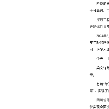
听说航
十分高兴。
探月工
更是你们青
202
支年轻的队伍
回，追梦人
今天，
梁文锋带
奇；
有着“
哥”，实现了
四川省
梦实现全面