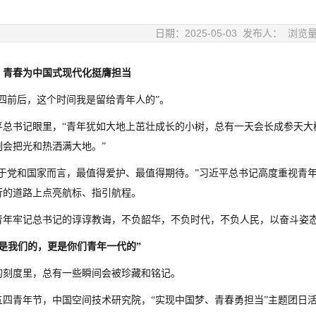
日期：2025-05-03 发布人： 浏览
：青春为中国式现代化挺膺担当
五四前后，这个时间我是留给青年人的”。
平总书记眼里，“青年犹如大地上茁壮成长的小树，总有一天会长成参天大
刻会把光和热洒满大地。”
之于党和国家而言，最值得爱护、最值得期待。”习近平总书记高度重视青
行的道路上点亮航标、指引航程。
青年牢记总书记的谆谆教诲，不负韶华，不负时代，不负人民，以奋斗姿
梦是我们的，更是你们青年一代的”
的刻度里，总有一些瞬间会被珍藏和铭记。
3年五四青年节，中国空间技术研究院，“实现中国梦、青春勇担当”主题团日