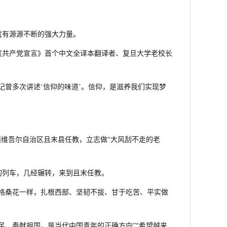
就有源源不断的强大力量。
《共产党宣言》首个中文全译本翻译者、复旦大学老校长
记曾多次讲述‘信仰的味道’。信仰，是滋养我们实现梦
新疆维吾尔自治区且末县任教，立志做“大风刮不走的老
的列车，几经辗转，来到且末任教。
格桑花一样，扎根西部、坚韧不拔、甘于吃苦、平实做
民、奉献祖国，是当代中国青年的正确方向”“希望越来