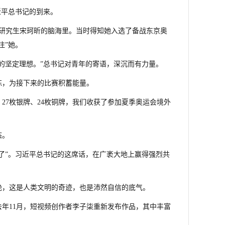
习近平总书记的到来。
级研究生宋珂昕的脑海里。当时得知她入选了备战东京奥
注”她。
的坚定理想。”总书记对青年的寄语，深沉而有力量。
练，为接下来的比赛积蓄能量。
牌、27枚银牌、24枚铜牌，我们收获了参加夏季奥运会境外
态。
世界了”。习近平总书记的这席话，在广袤大地上赢得强烈共
绝，这是人类文明的奇迹，也是沛然自信的底气。
年11月，短视频创作者李子柒重新发布作品，其中丰富