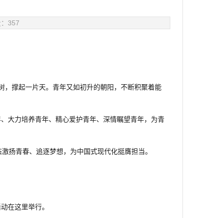
量：
357
树，撑起一片天。青年又如初升的朝阳，不断积聚着能
年、大力培养青年、精心爱护青年、深情瞩望青年，为青
态激扬青春、追逐梦想，为中国式现代化挺膺担当。
活动在这里举行。