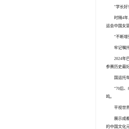
“学长好
时隔4
运会中国女
“不断
牢记嘱
2024
参赛历史最
国运托
“70后
鸣。
平视世
展示成
的中国文化