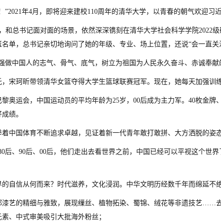
！”2021年4月，即将迎来建校110周年的清华大学，以青春的朝气欢迎
年，和总书记面对面的场景，依然深深镌刻在清华大学社会科学学院2022
篮名单，总书记亲切地询问了她的年级、专业、场上位置，还说“会一直关
增强做中国人的志气、骨气、底气，树立为祖国为人民永久奋斗、赤诚奉献
托，宋珂昕带领清华女篮夺得大学生篮球联赛冠军。现在，她每天加强训
年巴黎奥运会，中国运动员的平均年龄为25岁，00后成为主力军。40枚金
好成绩。
举着中国体育不断追求卓越，见证着新一代青年敢打敢拼、大方洒脱的姿
、80后、90后、00后，他们走出去看世界之前，中国已经可以平视这个
界的自信从何而来？时代滋养，文化浸润。中华文明历经数千年而绵延不
都漆艺的精细与雅致，展现缫丝、植物拓染、蜀锦、绒花等非遗技艺……去
元素、中式审美吸引大批海外粉丝；