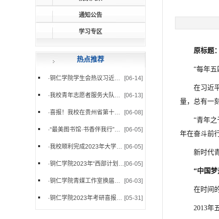
通知公告
学习专区
原标题
热点推荐
“每年
·
铜仁学院学生会热议习近平总...
[06-14]
在习近
·
我校青年志愿者服务大队组织...
[06-13]
量，总有一
·
喜报！我校在贵州省第十八届...
[06-08]
“青年
·
“最美图书馆·书香伴我行”摄...
[06-05]
年在奋斗前
·
我校顺利完成2023年大学生志...
[06-05]
新时代
·
铜仁学院2023年“西部计划”...
[06-05]
“中国
·
铜仁学院青媒工作室换届啦！
[06-03]
在时间
·
铜仁学院2023年考研喜报来啦...
[05-31]
201