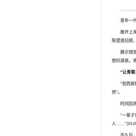
………
青年一
推开上
陈望道旧居
展示馆
想的源泉。
“让青
“到西
师”。
时间回
“一辈
人……”20
不久后