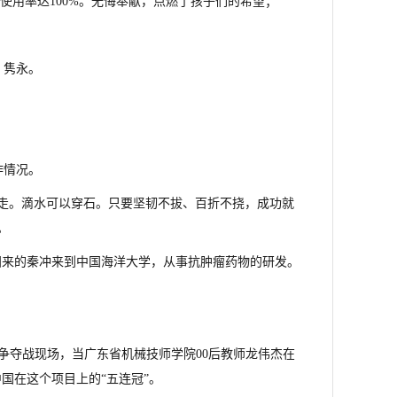
使用率达100%。无悔奉献，点燃了孩子们的希望；
，隽永。
作情况。
走。滴水可以穿石。只要坚韧不拔、百折不挠，成功就
。
成归来的秦冲来到中国海洋大学，从事抗肿瘤药物的研发。
牌争夺战现场，当广东省机械技师学院00后教师龙伟杰在
国在这个项目上的“五连冠”。