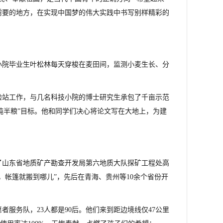
需要的地方，在实现中国梦的伟大实践中书写别样精彩的
小院毕业生叶松林每天穿梭在麦田间，监测小麦生长、分
验站工作，与几名科技小院的博士研究生承包了千亩示范
绿色吨半粮”目标。他和同学们决心将论文写在大地上，为建
了山东省地质矿产勘查开发局第六地质大队探矿工程处高
，帐篷就搬到哪儿”，先后在青海、贵州等10余个省份开
服务队，23人都是90后。他们来到距边境线仅47公里