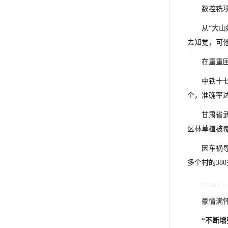
数控铣项
从“大
去知觉，可
在重重
中铁十
个，准确率达
甘肃省
区林草植被覆
因车祸
多个村的38
………
豪情满
“不断