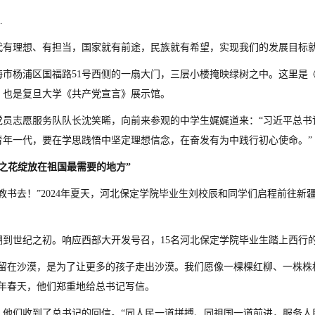
…
代有理想、有担当，国家就有前途，民族就有希望，实现我们的发展目标
海市杨浦区国福路51号西侧的一扇大门，三层小楼掩映绿树之中。这里是
，也是复旦大学《共产党宣言》展示馆。
党员志愿服务队队长沈笑晞，向前来参观的中学生娓娓道来：“习近平总书
青年一代，要在学思践悟中坚定理想信念，在奋发有为中践行初心使命。”
春之花绽放在祖国最需要的地方”
部教书去！”2024年夏天，河北保定学院毕业生刘校辰和同学们启程前往
溯到世纪之初。响应西部大开发号召，15名河北保定学院毕业生踏上西行
子留在沙漠，是为了让更多的孩子走出沙漠。我们愿像一棵棵红柳、一株株
14年春天，他们郑重地给总书记写信。
，他们收到了总书记的回信。“同人民一道拼搏、同祖国一道前进，服务人