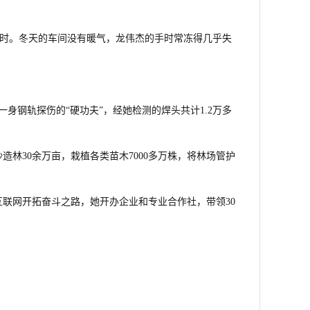
万小时。冬天的车间没有暖气，龙伟杰的手时常冻得几乎失
身钢轨探伤的“硬功夫”，经她检测的焊头共计1.2万多
林30余万亩，栽植各类苗木7000多万株，将林场管护
互联网开拓奋斗之路，她开办企业和专业合作社，带领30