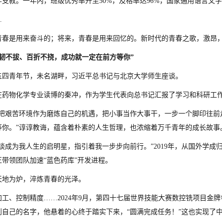
支教。一年内，班级优秀率升至50%，及格率达96%，国家通用语言文字
…
青春是用来奋斗的；将来，青春是用来回忆的。新时代的青春之歌，激昂
坚韧不拔、百折不挠，成功就一定在前方等你”
4年五四青年节，未名湖畔，习近平总书记与北京大学师生座谈。
在药物化学专业读博的秦冲，作为学生代表向总书记汇报了学习和科研工
要把艰苦环境作为磨炼自己的机遇，把小事当作大事干，一步一个脚印往前
等你。”谆谆教诲，蕴含着朴素的人生哲理，也浓缩着万千青年的成长故事
座谈成为我人生的启明星，指引着我一步步向前行。”2019年，从国外学
带领团队加速“蓝色药库”开发进程。
天地为炉，淬炼青春的光泽。
加工、控制精度……2024年9月，第四十七届世界技能大赛数控铣项目金
到自己的名字，他悬着的心终于踏实下来，“圆满完成任务！”这也实现了中