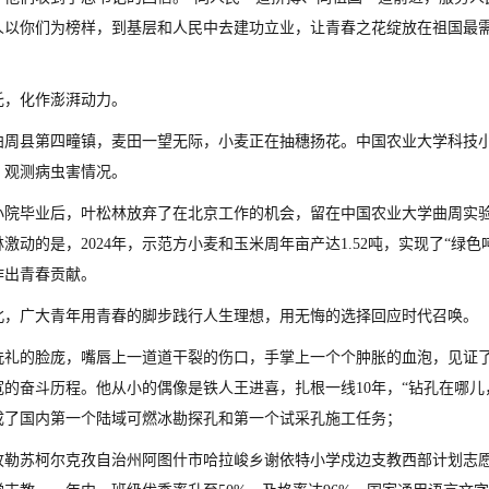
人以你们为榜样，到基层和人民中去建功立业，让青春之花绽放在祖国最
托，化作澎湃动力。
曲周县第四疃镇，麦田一望无际，小麦正在抽穗扬花。中国农业大学科技
、观测病虫害情况。
小院毕业后，叶松林放弃了在北京工作的机会，留在中国农业大学曲周实
激动的是，2024年，示范方小麦和玉米周年亩产达1.52吨，实现了“
作出青春贡献。
北，广大青年用青春的脚步践行人生理想，用无悔的选择回应时代召唤。
洗礼的脸庞，嘴唇上一道道干裂的伤口，手掌上一个个肿胀的血泡，见证
的奋斗历程。他从小的偶像是铁人王进喜，扎根一线10年，“钻孔在哪儿
成了国内第一个陆域可燃冰勘探孔和第一个试采孔施工任务；
孜勒苏柯尔克孜自治州阿图什市哈拉峻乡谢依特小学戍边支教西部计划志愿者