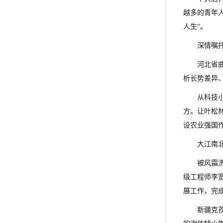
越多的青年
人生”。
深情嘱
河北省
析长势差异
从科技
方。让叶松林
设农业强国
大江南
被风霜
级工程师李宽
展工作，完
新疆克