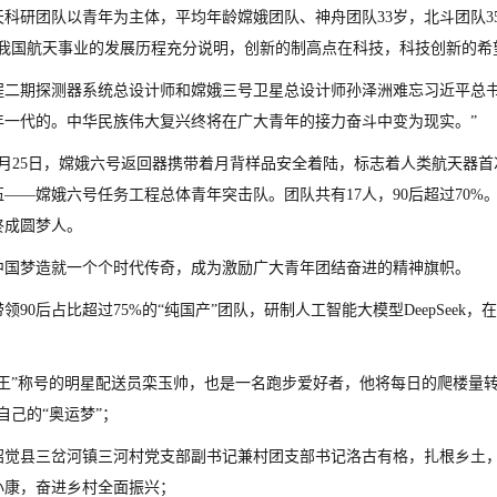
天科研团队以青年为主体，平均年龄嫦娥团队、神舟团队33岁，北斗团队35
“我国航天事业的发展历程充分说明，创新的制高点在科技，科技创新的希
程二期探测器系统总设计师和嫦娥三号卫星总设计师孙泽洲难忘习近平总书
年一代的。中华民族伟大复兴终将在广大青年的接力奋斗中变为现实。”
4年6月25日，嫦娥六号返回器携带着月背样品安全着陆，标志着人类航天
——嫦娥六号任务工程总体青年突击队。团队共有17人，90后超过70
终成圆梦人。
中国梦造就一个个时代传奇，成为激励广大青年团结奋进的精神旗帜。
领90后占比超过75%的“纯国产”团队，研制人工智能大模型DeepSeek
单王”称号的明星配送员栾玉帅，也是一名跑步爱好者，他将每日的爬楼量
自己的“奥运梦”；
昭觉县三岔河镇三河村党支部副书记兼村团支部书记洛古有格，扎根乡土，勇
小康，奋进乡村全面振兴；