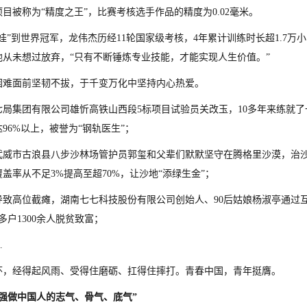
目被称为“精度之王”，比赛考核选手作品的精度为0.02毫米。
山娃”到世界冠军，龙伟杰历经11轮国家级考核，4年累计训练时长超1.7
他从未想过放弃，“只有不断锤炼专业技能，才能实现人生价值。”
困难面前坚韧不拔，于千变万化中坚持内心热爱。
七局集团有限公司雄忻高铁山西段5标项目试验员关改玉，10多年来练就了一
96%以上，被誉为“钢轨医生”；
武威市古浪县八步沙林场管护员郭玺和父辈们默默坚守在腾格里沙漠，治沙造
盖率从不足3%提高至超70%，让沙地“添绿生金”；
导致高位截瘫，湖南七七科技股份有限公司创始人、90后姑娘杨淑亭通过
0多户1300余人脱贫致富；
…
怀，经得起风雨、受得住磨砺、扛得住摔打。青春中国，青年挺膺。
增强做中国人的志气、骨气、底气”