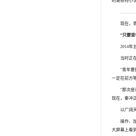
的谢依特小学
………
现在，
“只要
201
当时正
“青年
一定在前方
“那次
现在，秦冲正
以广阔
操作、
大屏幕上看