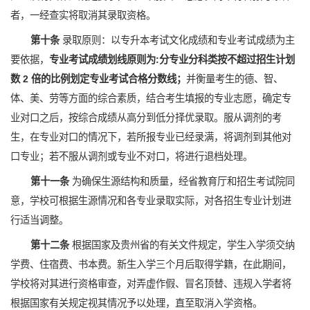
者，一经查实将取消其录取资格。
第十条
录取原则：以专升本考试文化成绩和专业考试成绩为主
要依据，
专业考试成绩划线原则为
:
分专业分科类按不超过招生计划
数 2 倍的比例划定专业考试合格分数线；
并衡量考生的德、智、
体、美、劳等方面的综合素质，结合考生填报的专业志愿，确定专
业对口之后，按综合成绩从高分到低分择优录取。服从调剂的考
生，在专业对口的情况下，若所报专业已经录满，将调剂到其他对
口专业；若不服从调剂或专业不对口，将进行退档处理。
第十一条
为确保生源结构和质量，经省教育厅和招生考试院同
意，学校可根据生源情况和各专业录取实际，对各招生专业计划进
行适当调整。
第十二条
根据国家及贵州省的有关文件规定，学生入学须交纳
学费、住宿费、书本费。新生入学三个月后取得学籍，在此期间，
学校将对其进行资格审查，对弄虚作假、冒名顶替、违规入学者将
根据国家有关规定视其情况予以处理，直至取消入学资格。