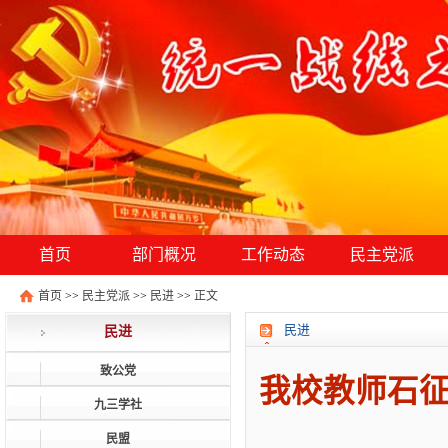
首页
部门概况
工作动态
民主党派
首页
>>
民主党派
>>
民进
>>
正文
民进
民进
致公党
我校教师石征
九三学社
民盟