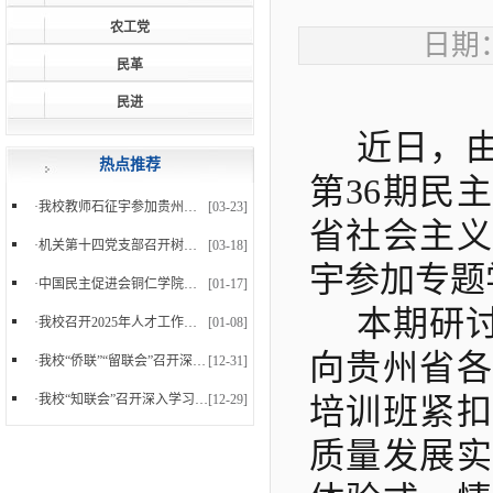
农工党
日期：
民革
民进
近日，
热点推荐
第
36期民
·
我校教师石征宇参加贵州省 第36期民主党派中青年...
[03-23]
省社会主义
·
机关第十四党支部召开树立和践行正确政绩观学习教...
[03-18]
宇参加专题
·
中国民主促进会铜仁学院支部委员会正式成立
[01-17]
本期研
·
我校召开2025年人才工作暨党外知识分子台属归侨侨...
[01-08]
向贵州省各
·
我校“侨联”“留联会”召开深入学习党的二十届四...
[12-31]
·
我校“知联会”召开深入学习党的二十届四中全会精...
[12-29]
培训班紧扣
质量发展实