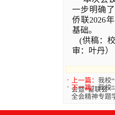
一步明确了
侨联
202
基础。
(供稿：
审：叶丹）
上一篇：
我校“
下一篇：
我校
会暨“留联会”
全会精神专题