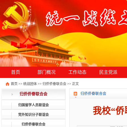
首页
部门概况
工作动态
民主党派
首页
>>
统战团体
>>
归侨侨眷联合会
>>
正文
归侨侨眷联合会
归侨侨眷联合会
归国留学人员联谊会
我校“侨
党外知识分子联谊会
归侨侨眷联合会