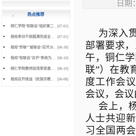
日期：
热点推荐
·
铜仁学院“知联会”组织第二十小学教师开展急救知...
[07-01]
为深入
·
我校参训干部圆满完成全省统战干部能力素质提升培训
[07-01]
部署要求，
·
我校“侨联”“留联会”召开2026年第二季度联合学...
[06-30]
午，铜仁学
·
我校“知联会”召开“参政为公、实干为民”主题教...
[06-10]
联”）在教
·
铜仁学院教师田茂荣受邀回访四川美术学院开展学术...
[06-10]
度工作会议
·
我校召开统战（民族宗教）工作领导小组会议暨2026...
[06-08]
会议，会议
会
上，
人士共迎新
习全国两