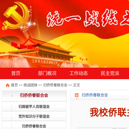
首页
部门概况
工作动态
民主党派
首页
>>
统战团体
>>
归侨侨眷联合会
>>
正文
归侨侨眷联合会
归侨侨眷联合会
归国留学人员联谊会
我校侨联
党外知识分子联谊会
归侨侨眷联合会