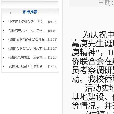
日期：
热点推荐
·
中国民主促进会铜仁学院支部委员会正式成立
[01-17]
·
我校召开2025年人才工作暨党外知识分子台属归侨侨...
[01-08]
为庆祝
·
我校“侨联”“留联会”召开深入学习党的二十届四...
[12-31]
嘉庚先生诞
·
我校“知联会”召开深入学习党的二十届四中全会精...
[12-29]
庚精神”，1
·
我校杨雪梅博士、滕磊博士参加中国民主促进会贵州...
[12-29]
侨联合会在
·
我校召开统战工作表彰会暨2025年下半年统战工作会...
[12-29]
员考察调研
动。我校侨
活动实
基地建设、
等情况，并