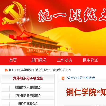
首页
部门概况
工作动态
民主党派
首页
>>
统战团体
>>
党外知识分子联谊会
>>
正文
党外知识分子联谊会
党外知识分子联谊会
归国留学人员联谊会
铜仁学院“
党外知识分子联谊会
归侨侨眷联合会