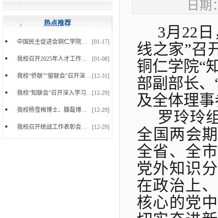
日期：
热点推荐
3月22
·
中国民主促进会铜仁学院支部委员会正式成立
[01-17]
线之家”召
·
我校召开2025年人才工作暨党外知识分子台属归侨侨...
[01-08]
铜仁学院
“
·
我校“侨联”“留联会”召开深入学习党的二十届四...
[12-31]
部副部长、
·
我校“知联会”召开深入学习党的二十届四中全会精...
[12-29]
及
全体理事
·
我校杨雪梅博士、滕磊博士参加中国民主促进会贵州...
[12-29]
罗玲玲
·
我校召开统战工作表彰会暨2025年下半年统战工作会...
[12-29]
全国两会
全省、全
党外知识分
在政治上、
核心的党中