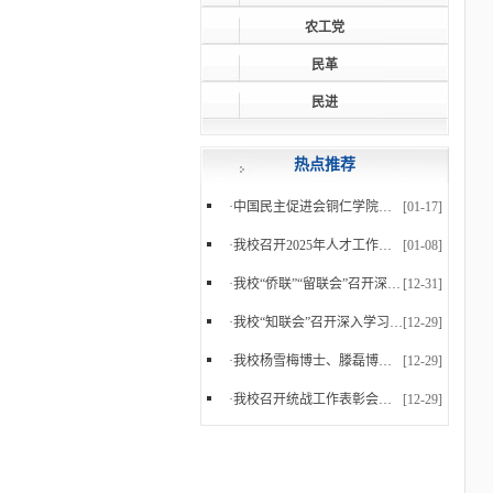
农工党
民革
民进
热点推荐
·
中国民主促进会铜仁学院支部委员会正式成立
[01-17]
·
我校召开2025年人才工作暨党外知识分子台属归侨侨...
[01-08]
·
我校“侨联”“留联会”召开深入学习党的二十届四...
[12-31]
·
我校“知联会”召开深入学习党的二十届四中全会精...
[12-29]
·
我校杨雪梅博士、滕磊博士参加中国民主促进会贵州...
[12-29]
·
我校召开统战工作表彰会暨2025年下半年统战工作会...
[12-29]