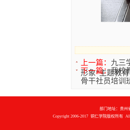
上一篇：
九三
下一篇：
我校
形象”主题教
骨干社员培训
部门地址：贵州
Copyright 2006-2017 铜仁学院版权所有 All ri