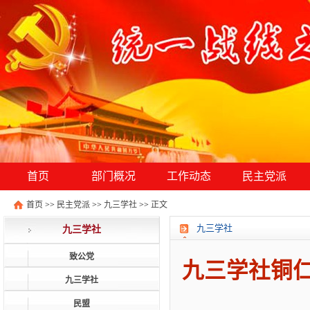
首页
部门概况
工作动态
民主党派
首页
>>
民主党派
>>
九三学社
>>
正文
九三学社
九三学社
致公党
九三学社铜仁
九三学社
民盟