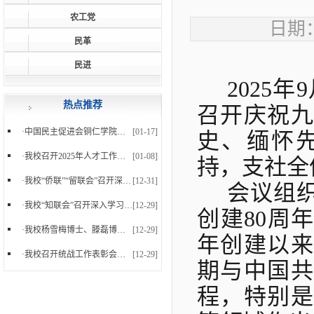
农工党
日期：
民革
民进
2025
热点推荐
召开庆祝九
·
中国民主促进会铜仁学院支部委员会正式成立
[01-17]
史、缅怀
·
我校召开2025年人才工作暨党外知识分子台属归侨侨...
[01-08]
持，支社全
·
我校“侨联”“留联会”召开深入学习党的二十届四...
[12-31]
会议组
·
我校“知联会”召开深入学习党的二十届四中全会精...
[12-29]
创建
80周
·
我校杨雪梅博士、滕磊博士参加中国民主促进会贵州...
[12-29]
年创建以来
·
我校召开统战工作表彰会暨2025年下半年统战工作会...
[12-29]
期与中国共
程，特别是