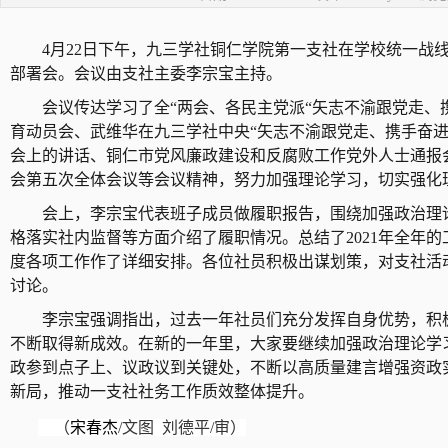
4月22日下午，九三学社
铜仁学院第一支社在学校统一战
部署会。会议由支社主委
李宗宝主持。
会议传达学习了全
“两会、各
民主党派
“矢志不渝跟党走、
育动员会、武维华在九三学社中央“矢志不渝跟党走、携手奋进
会上的讲话、铜仁市党风廉政建设和反腐败工作党外人士通报
会第五次全体会议等会议精神，努力加强理
论学习，切实强化
会上，李宗宝代表班子成员做履职报告，围绕加强政治理
格落实社内监督等方面介绍了履职情况。总结了
2021年全年
度各项工作作了详细安排。各位社员积极出谋划策，对支社活
讨论。
李宗宝强调指出，过去一年社员们充分发挥自身优势，积
不断取得新成效。在新的一年里，大家要继续加强政治理论学
政参到点子上、议政议到关键处，不断以高质量建言增强资政
新局，推动一支社社务工作质效整体提升。
（
宋春杰
/文图 刘德平/审）