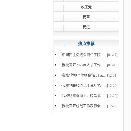
农工党
民革
民进
热点推荐
·
中国民主促进会铜仁学院支部委员会正式成立
[01-17]
·
我校召开2025年人才工作暨党外知识分子台属归侨侨...
[01-08]
·
我校“侨联”“留联会”召开深入学习党的二十届四...
[12-31]
·
我校“知联会”召开深入学习党的二十届四中全会精...
[12-29]
·
我校杨雪梅博士、滕磊博士参加中国民主促进会贵州...
[12-29]
·
我校召开统战工作表彰会暨2025年下半年统战工作会...
[12-29]