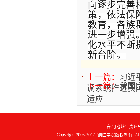
向逐步完善
策，依法保
教育，各族
进一步增强
化水平不断
新台阶。
上一篇：
习近
下一篇：
我国
调系统推进我
适应
部门地址：贵州
Copyright 2006-2017 铜仁学院版权所有 All ri