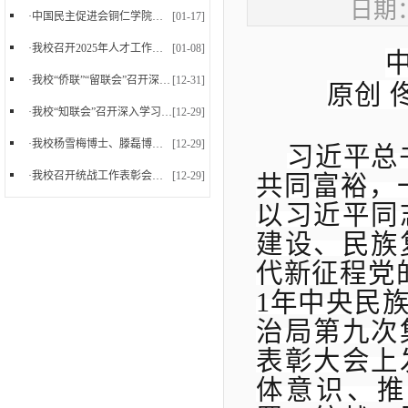
日期：
·
中国民主促进会铜仁学院支部委员会正式成立
[01-17]
·
我校召开2025年人才工作暨党外知识分子台属归侨侨...
[01-08]
·
我校“侨联”“留联会”召开深入学习党的二十届四...
[12-31]
原创
·
我校“知联会”召开深入学习党的二十届四中全会精...
[12-29]
·
我校杨雪梅博士、滕磊博士参加中国民主促进会贵州...
[12-29]
习近平总
·
我校召开统战工作表彰会暨2025年下半年统战工作会...
[12-29]
共同富裕，
以习近平同
建设、民族
代新征程党
1年中央民族
治局第九次
表彰大会上
体意识、推