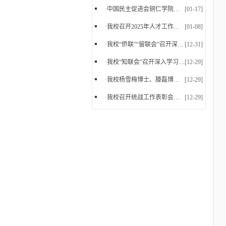
·
中国民主促进会铜仁学院支部委员会正式成立
[01-17]
·
我校召开2025年人才工作暨党外知识分子台属归侨侨...
[01-08]
·
我校“侨联”“留联会”召开深入学习党的二十届四...
[12-31]
·
我校“知联会”召开深入学习党的二十届四中全会精...
[12-29]
·
我校杨雪梅博士、滕磊博士参加中国民主促进会贵州...
[12-29]
·
我校召开统战工作表彰会暨2025年下半年统战工作会...
[12-29]