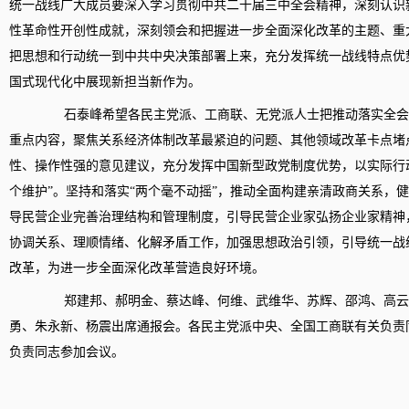
统一战线广大成员要深入学习贯彻中共二十届三中全会精神，深刻认识
性革命性开创性成就，深刻领会和把握进一步全面深化改革的主题、重
把思想和行动统一到中共中央决策部署上来，充分发挥统一战线特点优
国式现代化中展现新担当新作为。
石泰峰希望各民主党派、工商联、无党派人士把推动落实全会
重点内容，聚焦关系经济体制改革最紧迫的问题、其他领域改革卡点堵
性、操作性强的意见建议，充分发挥中国新型政党制度优势，以实际行
个维护”。坚持和落实“两个毫不动摇”，推动全面构建亲清政商关系，健
导民营企业完善治理结构和管理制度，引导民营企业家弘扬企业家精神
协调关系、理顺情绪、化解矛盾工作，加强思想政治引领，引导统一战
改革，为进一步全面深化改革营造良好环境。
郑建邦、郝明金、蔡达峰、何维、武维华、苏辉、邵鸿、高云
勇、朱永新、杨震出席通报会。各民主党派中央、全国工商联有关负责
负责同志参加会议。