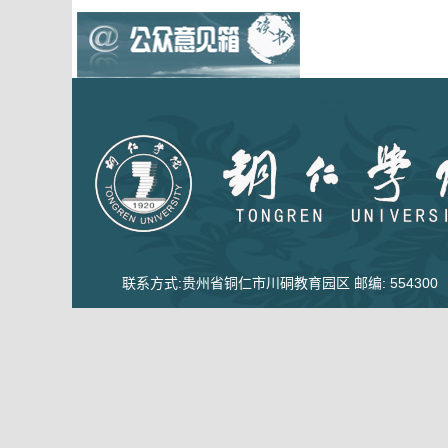
联系方式:贵州省铜仁市川硐教育园区 邮编: 554300