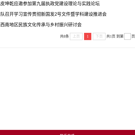
记皮坤乾应邀参加第九届执政党建设理论与实践论坛
队召开学习宣传贯彻新国发2号文件暨学科建设推进会
加西南地区民族文化传承与乡村振兴研讨会
共8条
上页
1
下页
共1页
到第
页