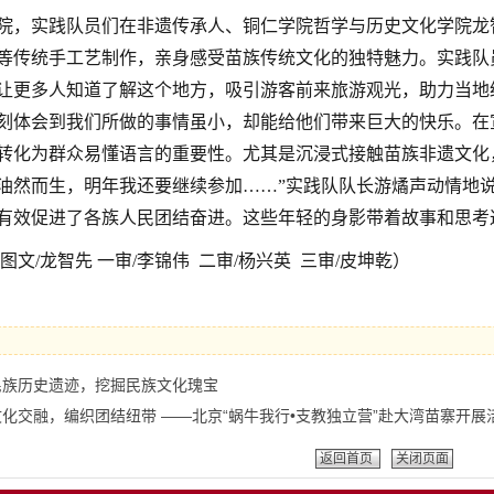
院，实践队员们在非遗传承人、铜仁学院哲学与历史文化学院龙
等传统手工艺制作，亲身感受苗族传统文化的独特魅力。实践队
让更多人
知道
了解这个地方，吸引游客前来旅游观光，助力当地
刻体会到我们所做的事情虽小，却能给他们带来巨大的快乐。在
转化为群众易懂语言的重要性。尤其是沉浸式接触苗族非遗文化
油然而生，明年我还要继续参加……”实践队队长游燏声动情地
有效促进了各族人民团结奋进。
这些年轻的身影带着故事和思考
图文
/龙智先 一审/李锦伟 二审/杨兴英 三审/皮坤乾
）
民族历史遗迹，挖掘民族文化瑰宝
化交融，编织团结纽带 ——北京“蜗牛我行•支教独立营”赴大湾苗寨开展
返回首页
关闭页面