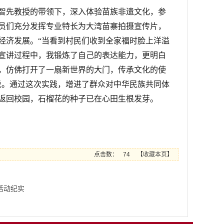
智先教授的带领下，深入体验苗族非遗文化，参
员们
充分发挥专业特长为大湾苗寨拍摄宣传片，
经济发展。
“当看到村民们收到全家福时脸上洋溢
宣讲过程中，我锻炼了自己的表达能力，更明白
，仿佛打开了一扇新世界的大门，传承文化的使
说。通过这次实践，增进了群众对中华民族共同体
返回校园，石榴花的种子已在心田生根发芽。
点击数：
74
【
收藏本页
】
活动纪实