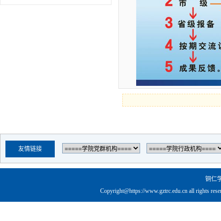
友情链接
铜仁
Copyright@https://www.gztrc.edu.cn all rights res