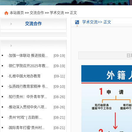
本站首页
>>
交流合作
>>
学术交流
>>
正文
学术交流>> 正文
交流合作
日期
·
加强一体联动 推进技能...
[09-19]
·
铜仁学院召开2025年教...
[09-19]
·
扎根中国大地办教育
[09-11]
·
弘扬践行教育家精神 书...
[09-10]
·
知行贵州：中外青年学...
[08-26]
·
推动深入贯彻中央八项...
[08-26]
·
贵州“村戏” | 古韵新...
[08-21]
·
国际青年打擂“贵州村...
[08-21]