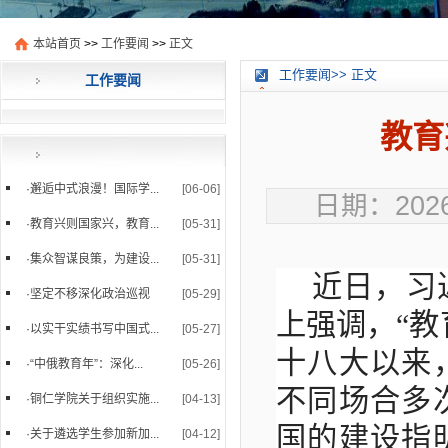
本站首页
>>
工作要闻
>>
正文
工作要闻>> 正文
工作要闻
教育
·
邂逅中式浪漫！国际学...
[06-06]
日期：2026
·
教育兴则国家兴，教育...
[05-31]
·
集众智谋良策，为建设...
[05-31]
近日，习
·
坚定不移深化政治巡视
[05-29]
上强调，“教
·
以实干实绩书写中国式...
[05-27]
十八大以来
·
“中俄教育年”：深化...
[05-26]
不同场合多
·
铜仁学院关于组织实施...
[04-13]
国的建设指
·
关于遴选学生参加新加...
[04-12]