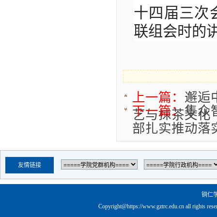
十四届三次
联组会时的
上一篇：
邂逅
下一篇：
集众
艺与抹茶文化
部扎实推动落
友情链接
铜仁
Copyright@https://www.gztrc.edu.cn all rights res