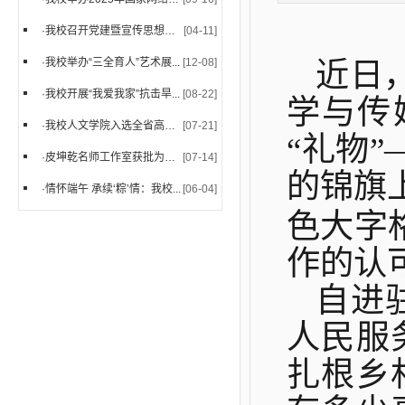
·
我校召开党建暨宣传思想文化...
[04-11]
·
我校举办“三全育人”艺术展...
[12-08]
近日
·
我校开展“我爱我家”抗击旱...
[08-22]
学与传
·
我校人文学院入选全省高校第...
[07-21]
“礼物”
·
皮坤乾名师工作室获批为铜仁...
[07-14]
的锦旗
·
情怀端午 承续‘粽’情：我校...
[06-04]
色大字
作的认
自进
人民服
扎根乡