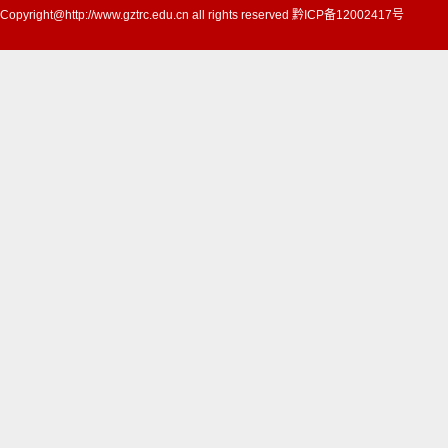
Copyright@http://www.gztrc.edu.cn all rights reserved 黔ICP备12002417号