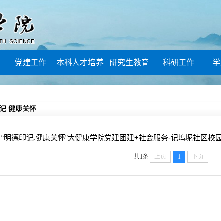
党建工作
本科人才培养
研究生教育
科研工作
学
审核评估
领导信箱
文明城市创建
记 健康关怀
宣传栏
“明德印记.健康关怀”大健康学院党建团建+社会服务-记坞坭社区校
共1条
上页
1
下页