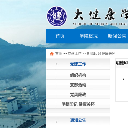
首页
学院概况
新闻公告
社会服务
学院风采
下载中心
首页
>>
党建工作
>>
明德印记 健康关怀
明德印
党建工作
组织机构
支部活动
党风廉政
明德印记 健康关怀
通知公告