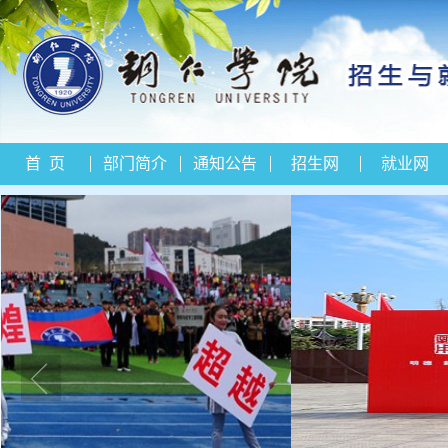
首 页
部门简介
通知公告
招生网
就业网
我要写信
信件查询