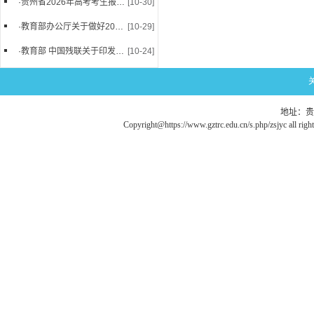
·
贵州省2026年高考考生报名操作步骤（转载）
[10-30]
·
教育部办公厅关于做好2026年普通高等学校部分...
[10-29]
·
教育部 中国残联关于印发《残疾人参加普通高等...
[10-24]
地址：贵
Copyright@https://www.gztrc.edu.cn/s.php/zsjyc all righ