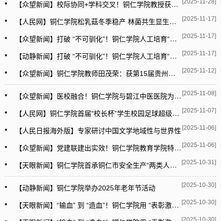
[2025-11-28]
【众望新闻】校际协同+学科交叉！铜仁学院教授获谷电子学领域国际研究突破
[2025-11-17]
【人民网】铜仁学院松乳菇冬季稳产 林菌共生显生态韧性
[2025-11-17]
【众望新闻】打破 “不可驯化”！铜仁学院人工培育“松乳菇”连续三年稳产
[2025-11-17]
【动静新闻】打破 “不可驯化”！铜仁学院人工培育“松乳菇”连续三年稳产
[2025-11-12]
【众望新闻】铜仁学院教师田茂荣：获第15届贵州摄影艺术展金奖
[2025-11-08]
【众望新闻】医校融合！铜仁学院与碧江中医医院为学子搭建实习实训平台
[2025-11-07]
【人民网】铜仁学院首届“校长杯”学生校园足球超级联赛开幕
[2025-11-06]
【人民日报海外版】专家研讨中国文学地域性与世界性
[2025-11-06]
【众望新闻】党建联建出实效！铜仁学院教育学院特殊教育系助力基础教育提质增效
[2025-10-31]
【天眼新闻】铜仁学院首承铜仁市安全生产“两类人员”考试 覆盖8大高危行业规范化考核
[2025-10-30]
【动静新闻】铜仁学院举办2025年老年节活动
[2025-10-30]
【天眼新闻】“输血” 到 “造血”！铜仁学院用 “表彰激励 + 精准指导”为印江村小注入新动力
[2025-10-30]