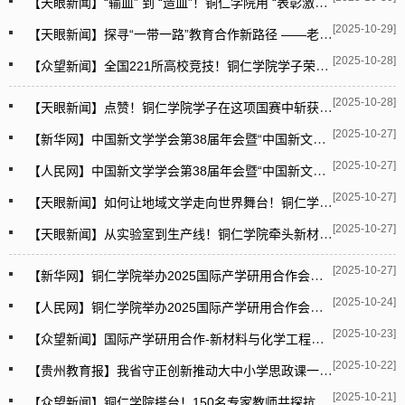
【天眼新闻】“输血” 到 “造血”！铜仁学院用 “表彰激励 + 精准指导”为印江村小注入新动力
[2025-10-29]
【天眼新闻】探寻“一带一路”教育合作新路径 ——老挝琅勃拉邦省教育厅与铜仁学院召开座谈会
[2025-10-28]
【众望新闻】全国221所高校竞技！铜仁学院学子荣获全国总决赛特等奖
[2025-10-28]
【天眼新闻】点赞！铜仁学院学子在这项国赛中斩获特等奖
[2025-10-27]
【新华网】中国新文学学会第38届年会暨“中国新文学：地域性与世界性”学术研讨会在铜仁学院举办
[2025-10-27]
【人民网】中国新文学学会第38届年会暨“中国新文学：地域性与世界性”学术研讨会在铜仁学院举行
[2025-10-27]
【天眼新闻】如何让地域文学走向世界舞台！铜仁学院举办的这场中国新文学主题研讨会共探文学发展新路径
[2025-10-27]
【天眼新闻】从实验室到生产线！铜仁学院牵头新材料论坛，中外精英共探产业创新路径
[2025-10-27]
【新华网】铜仁学院举办2025国际产学研用合作会议—新材料与化学工程论坛
[2025-10-24]
【人民网】铜仁学院举办2025国际产学研用合作会议—新材料与化学工程论坛
[2025-10-23]
【众望新闻】国际产学研用合作-新材料与化学工程论坛在铜仁学院举行
[2025-10-22]
【贵州教育报】我省守正创新推动大中小学思政课一体化建设 专家学者和教师代表集体备课
[2025-10-21]
【众望新闻】铜仁学院搭台！150名专家教师共探抗战精神融入思政课一体化路径