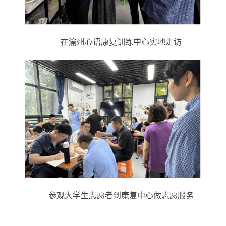
在
渝州心语康复训练中心实地走访
参观大学生志愿者到康复中心做志愿服务