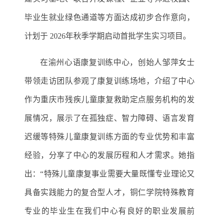
毕业生就业绿色通道等方面达成初步合作意向，
计划于 2026年秋季学期启动首批学生实习项目。
在渝州心语康复训练中心，创始人邹萍女士
带领走访团队参观了康复训练场地，介绍了中心
作为重庆市残疾儿童康复救助定点服务机构的发
展情况，展示了在孤独症、智力障碍、语言发育
迟缓等特殊儿童康复训练方面的专业优势和丰富
经验
，
分享了中心的发展历程和人才需求
。
她指
出：
“特殊儿童康复事业需要大量既懂专业理论又
具备实践能力的复合型人才，铜仁学院特殊教育
专业的毕业生在我们中心有良好的职业发展前