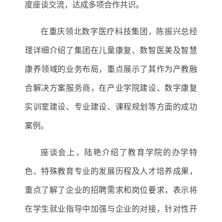
度座谈交流，达成多项合作共识。
在重庆领北数字医疗科技集团，陈振兴总经
理详细介绍了集团在儿童康复、数智医美及智慧
康养领域的业务布局，重点展示了其作为产教融
合解决方案服务商，在产业学院建设、数字康复
实训室建设、专业建设、课程规划等方面的成功
案例。
座谈会上，陆艳介绍了教育学院的办学特
色、特殊教育专业的发展历程及人才培养成果，
重点了解了企业的招聘需求和岗位要求，表示将
在学生就业指导中加强与企业的对接，针对性开