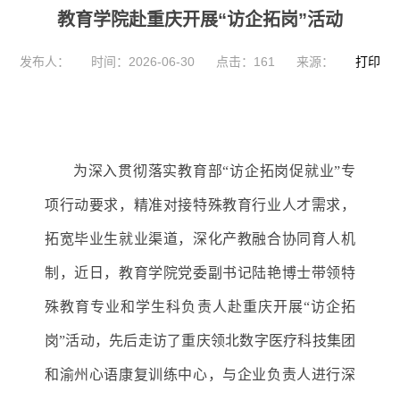
教育学院赴重庆开展“访企拓岗”活动
发布人：
时间：2026-06-30
点击：
161
来源：
打印
为深入贯彻落实教育部
“访企拓岗促就业”专
项行动要求，精准对接特殊教育行业人才需求，
拓宽毕业生就业渠道，深化产教融合协同育人机
制，近日，教育学院党委副书记陆艳博士
带领
特
殊教育专业
和
学生科负责人赴重庆开展
“访企拓
岗”活动，先后走访了重庆领北数字医疗科技集团
和渝州心语康复训练中心，与企业负责人进行深