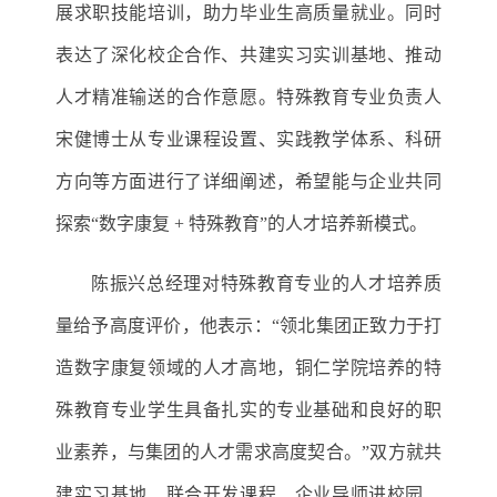
展求职技能培训，助力毕业生高质量就业。
同时
表达了深化校企合作、共建实习实训基地、推动
人才精准输送的合作意愿。特殊教育专业负责人
宋健博士从专业课程设置、实践教学体系、科研
方向等方面进行了详细阐述，希望能与企业共同
探索
“数字康复 + 特殊教育”的人才培养新模式。
陈振兴总经理对特殊教育专业的人才培养质
量给予高度评价，他表示：
“领北集团正致力于打
造数字康复领域的人才高地，铜仁学院培养的特
殊教育专业学生具备扎实的专业基础和良好的职
业素养，与集团的人才需求高度契合。”双方就共
建实习基地、联合开发课程、企业导师进校园、