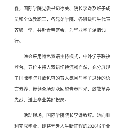
淼，
国际学院党委书记徐美、院长李谦及
班子成
员
和
全体教职工
，
各
兄弟
学院、
各班级师生
代表
齐聚一堂，共赴青春盛会，为毕业学子温情饯
行。
晚会采用特色双语主持模式，中外学子联袂
登台。五位主持人双语切换流畅自然，充分展现
了国际学院开放包容的育人氛围与学子过硬的语
言素养，带领全场观众回望青春时光、致敬革命
先烈、送上毕业美好祝愿。
活动现场，国际学院院长李谦致辞。她向顺
利完成学业、即将奔赴人生新征程的
2026届毕业