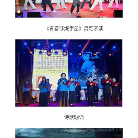
《
青春修炼手册
》
舞蹈表演
诗歌朗诵