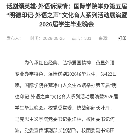
话剧颂英雄·外语诉深情：国际学院举办第五届
“明德印记·外语之声”文化育人系列活动展演暨
2026届学生毕业晚会
发布人：
时间：2026-05-25
点击：
331
来源：
打印
为传承红色经典、弘扬爱国精神，凸显外语
专业办学特色，温情送别
2026届毕业生，5月22日
晚，
国际学院在梵净山人文生态馆举办第五届“明
德印记·外语之声”文化育人系列活动展演暨2026届
学生毕业晚会
。
校
党委常委、
统战
部
部长叶丹
，
马克思主义学院党委书记张江林，校
团委书记何
波
，
党委
宣传部副部长张朝飞
，
校
团委副书记田