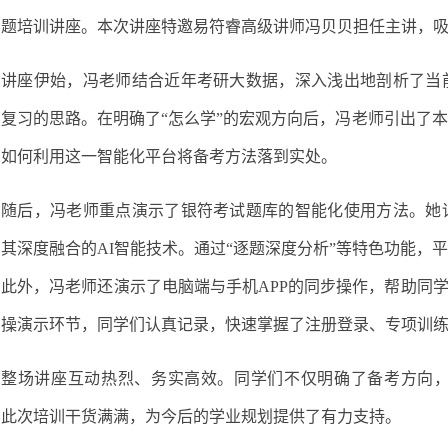
专题培训讲座。本次讲座特邀易符睿高级讲师冯贝贝担任主讲，
讲座伊始，冯老师结合近年考研大数据，深入浅出地剖析了当
划复习的思路。在明确了
“怎么学”的宏观方向后，冯老师引出了
了如何利用这一智能化平台将备考方法落到实处。
随后，冯老师重点演示了银符考试题库的智能化使用方法。她
了其深度融合的
AI智能技术。通过“逐题深度分析”等特色功能
此外，冯老师还演示了电脑端与手机APP的同步操作，帮助同学
实操演示环节，同学们认真记录，快速掌握了注册登录、专项训练
整场讲座互动热烈、务实高效。同学们不仅明确了备考方向
，此次培训干货满满，为今后的学业规划提供了有力支持。