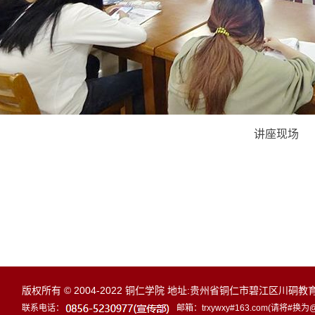
讲座现场
版权所有 © 2004-2022 铜仁学院 地址:贵州省铜仁市碧江区川硐教
联系电话：
邮箱：trxywxy#163.com(请将#换为@