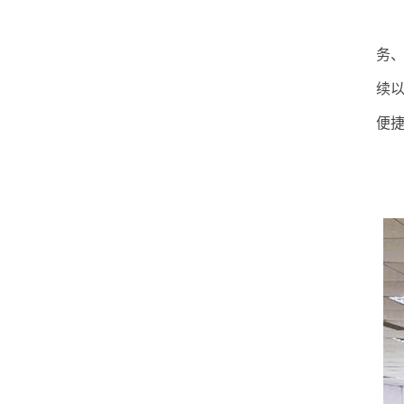
务
续
便