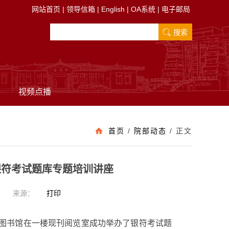
网站首页
|
领导信箱
|
English
|
OA系统
|
电子邮局
视频点播
首页
/
院部动态
/
正文
银符考试题库专题培训讲座
7
来源：
打印
图书馆
在一楼现刊阅览室成功举办了银符考试题