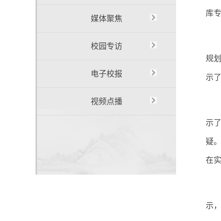
库
媒体聚焦
校园专访
规
电子校报
示
视频点播
示
疑。
在
示