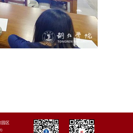
育园区
)