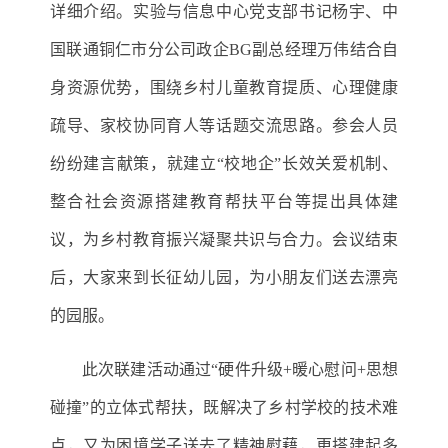
详细
介绍
。
实验与信息中心
党支部书记杨宇
、
中
国联通铜仁
市
分公司
政企
BG副总经理万伟
结合自
身资源优势，围绕乡村儿童教育提质、心理健康
疏导、家校协同育人等话题交流思路
。
参会人员
纷纷建言献策，就建立
“校地企”长效关爱机制、
整合社会资源搭建教育帮扶平台等提出具体建
议，为乡村教育振兴凝聚共识与合力。
会议结束
后，大家来到长征幼儿园，为小朋友们送去漂亮
的园服。
此次联建活动通过
“硬件升级+暖心慰问+思想
碰撞”的立体式帮扶，既
解决
了乡村学校的
技术难
点
，又为困境学子送去了精神慰藉，更搭建起多