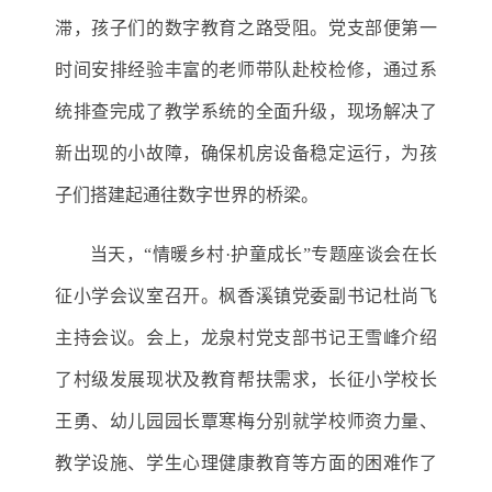
滞，孩子们的数字教育之路受阻。
党
支部
便
第一
时间安排经验丰富的老师带队赴校检修，通过系
统排查完成了教学系统的全面升级
，
现场解决了
新出现的小故障，确保机房设备稳定运行，为孩
子们搭建起通往数字世界的桥梁。
当天，
“情暖乡村·护童成长”专题座谈会在长
征小学会议室召开
。
枫香溪镇党委副书记
杜尚飞
主持会议。会上，龙泉村党支部书记
王雪峰
介绍
了村级发展现状及教育帮扶需求，长征小学校长
王勇
、幼儿园园长
覃寒梅
分别就学校师资力量、
教学设施、学生心理健康教育等方面的困难作了