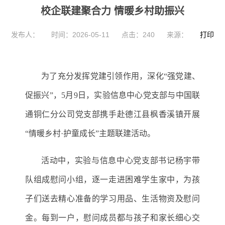
校企联建聚合力 情暖乡村助振兴
发布人：
时间：2026-05-11
点击：
240
来源：
打印
为
了
充分发挥党建引领作用，深化
“强党建、
促振兴”，5月9日，
实验信息中心
党支部与中国联
通铜仁分公司党支部携手
赴德江县
枫香溪镇
开展
“情暖乡村·护童成长”主题联建活动。
活动中，实验与信息中心
党支部书记杨宇带
队组成慰问小组，逐一走进困难学生家中，为孩
子们送去精心准备的学习用品、生活物资及慰问
金。每到一户，慰问成员都与孩子和家长
细心交