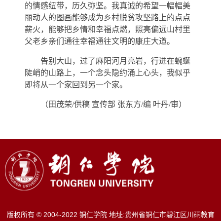
的情感纽带，历久弥坚。我真诚的希望一幅幅美
丽动人的图画能够成为乡村脱贫攻坚路上的点点
薪火，能够把乡情和幸福点燃，照亮偏远山村里
父老乡亲们通往幸福通往文明的康庄大道。
告别大山，过了麻阳河月亮岩，行进在蜿蜒
陡峭的山路上，一个念头隐约涌上心头，我似乎
即将从一个家回到另一个家。
（田茂荣/供稿 宣传部 张东方/编 叶丹/审）
版权所有 © 2004-2022 铜仁学院 地址:贵州省铜仁市碧江区川硐教育