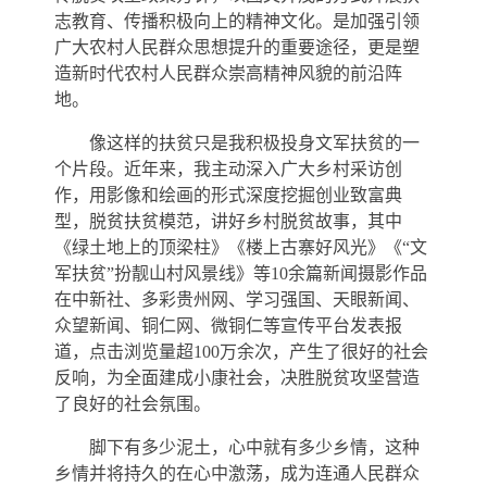
志教育、传播积极向上的精神文化。是加强引领
广大农村人民群众思想提升的重要途径，更是塑
造新时代农村人民群众崇高精神风貌的前沿阵
地。
像这样的扶贫只是我积极投身文军扶贫的一
个片段。近年来，我主动深入广大乡村采访创
作，用影像和绘画的形式深度挖掘创业致富典
型，脱贫扶贫模范，讲好乡村脱贫故事，其中
《绿土地上的顶梁柱》《楼上古寨好风光》《“文
军扶贫”扮靓山村风景线》等10余篇新闻摄影作品
在中新社、多彩贵州网、学习强国、天眼新闻、
众望新闻、铜仁网、微铜仁等宣传平台发表报
道，点击浏览量超100万余次，产生了很好的社会
反响，为全面建成小康社会，决胜脱贫攻坚营造
了良好的社会氛围。
脚下有多少泥土，心中就有多少乡情，这种
乡情并将持久的在心中激荡，成为连通人民群众