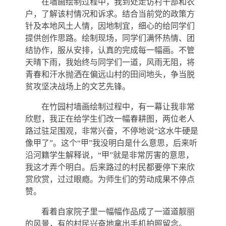
在墙画绘制过程中，我到处走访村干部和农
户，了解该村情况和诉求。结合当前党的政策方
针及本地风土人情，因地制宜，细心的给同学们
提供创作思路。绘制现场，同学们满怀热情、团
结协作，服从安排，认真的完成每一幅画。不管
天晴下雨，我始终与同学们一道，风雨无阻，将
青春和汗水抛洒在偏远山村的田间地头，争当脱
贫攻坚决战场上的文艺先锋。
在竹园村墙画绘制过程中，有一幕让我非常
欣慰，我正在给学生们改一幅春耕图，两位老人
路过驻足围观，非常兴奋，不停地说“这水牛硬是
像甲了”。这个“甲”我没明白是什么意思，后来听
沿河籍学生解释说，“甲”就是非常厉害的意思，
我这才弄个明白。后来路过的村民都要停下来欣
赏欣赏，过过眼瘾。为师生们的劳动成果不停点
赞。
看着自家院子里一幅幅作品成了一道道靓丽
的风景，有的村民兴奋地拿出手机拍照留念。