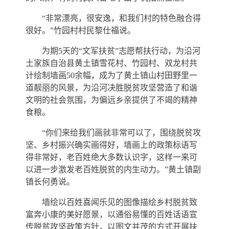
“非常漂亮，很安逸，和我们村的特色融合得
很好。”竹园村村民黎仕福说。
为期5天的“文军扶贫”志愿帮扶行动，为沿河
土家族自治县黄土镇雪花村、竹园村、双龙村共
计绘制墙画50余幅，成为了黄土镇山村田野里一
道靓丽的风景，为沿河决胜脱贫攻坚营造了和谐
文明的社会氛围，为偏远乡亲提供了不竭的精神
食粮。
“你们来给我们画就非常可以了，围绕脱贫攻
坚、乡村振兴确实画得好，墙画上的政策标语写
得非常好，老百姓绝大多数认识字，这样一来可
以进一步激发老百姓脱贫的内生动力。”黄土镇副
镇长何勇说。
墙绘以百姓喜闻乐见的图像描绘乡村脱贫致
富奔小康的美好愿景，以通俗易懂的百姓话语宣
传脱贫攻坚政策方针，以图文并茂的方式开展扶