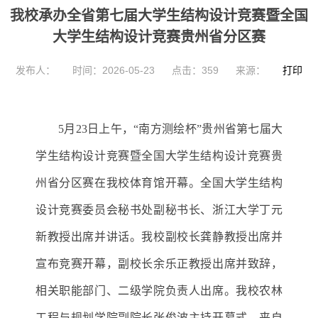
我校承办全省第七届大学生结构设计竞赛暨全国
大学生结构设计竞赛贵州省分区赛
发布人：
时间：2026-05-23
点击：
359
来源：
打印
5月23日上午，“南方测绘杯”贵州省第七届大
学生结构设计竞赛暨全国大学生结构设计竞赛贵
州省分区赛在我校体育馆开幕。全国大学生结构
设计竞赛委员
会秘书处副秘书长、浙江大学丁元
新教授出席并讲话。我校副校长龚静教授出席并
宣布竞赛开幕，副校长余乐正教授出席并致辞，
相关职能部门、二级学院负责人出席。我校农林
工程与规划学院副院长张俊波主持开幕式。来自