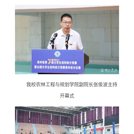
我校农林工程与规划学院副院长张俊波主持
开幕式