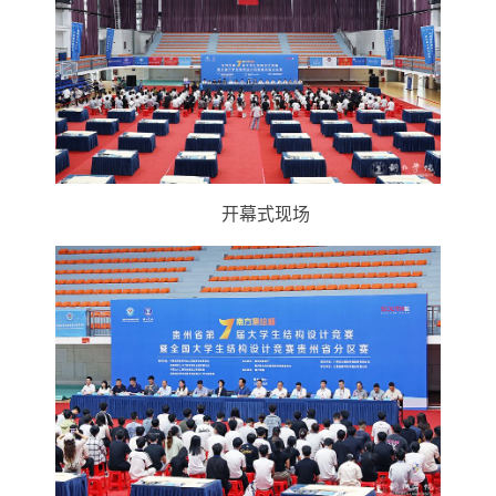
开幕式现场