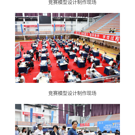
竞赛模型设计制作现场
竞赛模型设计制作现场