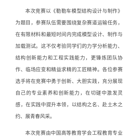
本次竞赛以《勒勒车模型结构设计与制作》
为题目，参赛队伍需要围绕复杂赛道运输任务，
在有限材料和最短时间内完成模型设计、制作与
加载测试。这不仅考验同学们的力学分析能力、
结构创新能力和工程实践能力，更锤炼团队协
作、临场应变和精益求精的工匠精神。各位参赛
选手将在竞赛中勇于创新、大胆实践，充分展现
自己的专业素养和创新能力，在切磋中激发灵
感，在实践中提升本领，以结构之名、赴土木之
约、展青春风采。
本次竞赛由中国高等教育学会工程教育专业