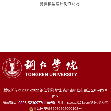
竞赛模型设计制作现场
版权所有 © 2004-2022 铜仁学院 地址:贵州省铜仁市碧江区川硐教育
园区
联系电话：
邮箱：trxywxy#163.com(请将#换为@)
贵公网安备52060202000102号