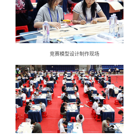
竞赛模型设计制作现场