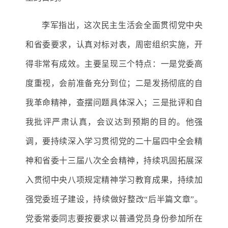
李军指出，
这次民主生活会全面贯彻党中央
和省委要求，认真对标对表，周密组织实施，开
得非常
有成效
。
主要
呈现三
个特点
：
一是党委高
度重视，会前准备充分到位
；二是
发扬彻底的自
我革命精神
，
查摆问题具体深入
；三是
批评和自
我批评严肃认真，会议达到预期的目的。
他强
调，要
持续深入学习贯彻党的二十届四中全会精
神和省委十三届八次全会精神，持续巩固拓展深
入
贯彻中央八项规定精神学习教育成果
，
持续加
强党委班子建设
，
持续做好整改
“后半篇文章”。
党委常委同志要
按要求以普通党员身份参加所在