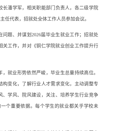
校长潘学军，相关职能部门
负责人
，
各
二级学院
班主任代表
，
招就处全体工作人员参加会议
。
在问题、
并
谋划
2026
届毕业生就业工作；招就处
相关工作
，
并对
《铜仁学院就业创业
工作提升行
年，就业形势依然严峻，毕业生总量持续高位。
结构变化，了解行业人才需求变化，主动调整专
风、学风、院风建设，关注、培养学生行业竞争
的一个重要依据。每个学生的就业都关乎学校未