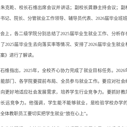
记朱克乾、校长石维出席会议并讲话；副校长龚静主持会议；副
委
书记、院长、分管就业工作领导、辅导员
代表
、
2026
届毕业
班
会上，各
二级学院
分别
总结
了
2025
届毕业生就业工作、分析存
报
了
2025
届毕业生去向落实率等情况、安排
了
2026
届毕业生就业
方案》
进行了解读。
石维指出，
2025
年，全校齐心协力完成了就业目标任务。
2026
职能部门、各学院要提前布局、全员参与就业工作。要应对社会
方向更好地适应社会发展需求，培养学生行业竞争力。要抓好教
和长远竞争力。他强调，学生能不能够就业，是检验学校办学
全体教职员工要切实把学生就业“放在心上”。