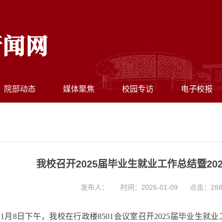
院部动态
媒体聚焦
校园专访
电子校报
我校召开2025届毕业生就业工作总结暨2
发布人：
时间：2026-01-09
点击：
28
1
月
8
日下午
，
我校在
行政楼
8501
会议室召开
2025
届毕业生就业