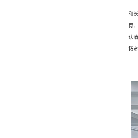
和
育
认
拓