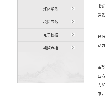
书
媒体聚焦
党
校园专访
电子校报
通
动
视频点播
各
业
力
来，