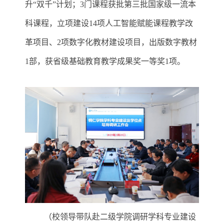
升“双千”计划；3门课程获批第三批国家级一流本
科课程，立项建设14项人工智能赋能课程教学改
革项目、2项数字化教材建设项目，出版数字教材
1部，获省级基础教育教学成果奖一等奖1项。
（校领导带队赴二级学院调研学科专业建设