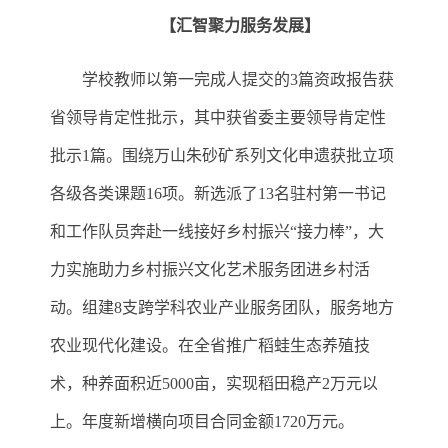
【
汇智聚力服务发展
】
学校教师以第一完成人提交的
3篇资政报告获
省领导肯定性批示，其中获省委主要领导肯定性
批示1篇。围绕万山朱砂矿系列文化申遗获批立项
各级各类课题16项。新选派了13名驻村第一书记
和工作队员奔赴一线接好乡村振兴“接力棒”，大
力实施助力乡村振兴文化艺术服务团进乡村活
动。组建8支跨学科农业产业服务团队，服务地方
农业现代化建设。在全省推广稻蛙生态养殖技
术，种养面积近5000亩，实现稻田稳产2万元以
上。年度新增横向项目合同金额1720万元。