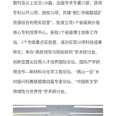
期刊及以上论文130篇，出版学术专著25部，获得
专利公开32项、授权16项；共建“铜仁市碳酸锰矿
资源综合利用实验室”，批准立项1个省级高价值
核心专利培育中心，获批2个省级博士创新工作
站、2个市级重点实验室，成功实现10项科技成果
转化；举办“高校领导与院校研究”学术研讨会、
创新型拔尖应用人才培养国际论坛、国际产学研
用合作—新材料与化学工程论坛、“两山一区”乡
村振兴科教联盟第四届专家论坛、“中国新文学：
地域性与世界性”学术研讨会。