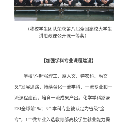
（我校学生团队荣获第八届全国高校大学生
讲思政课公开课一等奖）
【
加强学科专业课程建设
】
学校坚持
“强理工、厚人文、特农科、融交
叉”发展思路，持续强化一流学科、一流专业和一
流课程建设，培育一流成果产出。化学学科跻身
ESI全球前1%；3个本科专业被认定为省级“金
专”，1个微专业入选教育部高校学生就业能力提