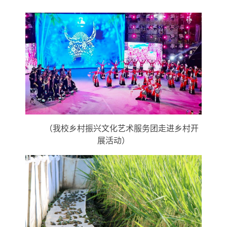
（我校乡村振兴文化艺术服务团走进乡村开
展活动）