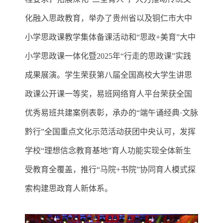
化融入思政教育，举办了贵州省以及铜仁市大中
小学思政课教学集体备课活动和“思政+美育”大中
小学思政课一体化暨2025年“行走的思政课”实践
成果展演。学生荣获第八届全国高校大学生讲思
政课公开课一等奖，易班网络育人平台荣获全国
优秀易班共建案例表彰，承办的“端午诵经典·文脉
黔行”全国重点文化示范活动获团中央认可，发挥
学校“理想信念教育基地”育人功能实现全体新生
受教育全覆盖，推行“马院+书院”协同育人模式探
索构建思政育人新体系。