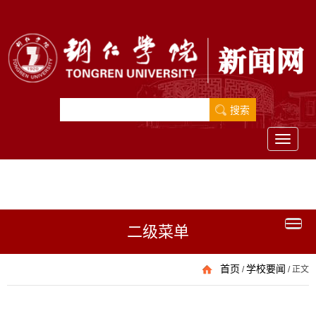
Toggle
navigati
二级菜单
首页
学校要闻
/
/
正文