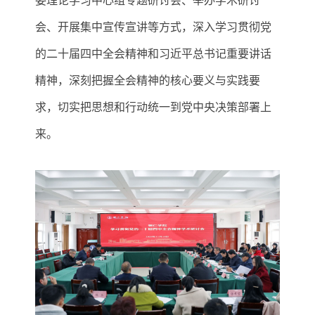
委理论学习中心组专题研讨会、举办学术研讨
会、开展集中宣传宣讲等方式，深入学习贯彻党
的二十届四中全会精神和习近平总书记重要讲话
精神，深刻把握全会精神的核心要义与实践要
求，切实把思想和行动统一到党中央决策部署上
来。