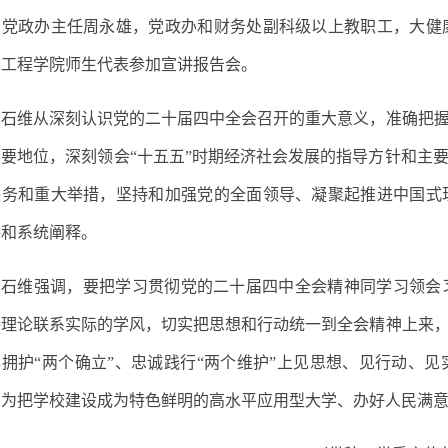
、党政办主任周永雄，党政办
和
财务处副科级以上教职工，大健
息工程学院
师生
代表参加宣讲报告会。
石维
从深刻认识
党的二十届四中全会
召开的重大意义，准确把
要地位，深刻领会“十五五”时期经济社会发展的指导方针和主要
任务和重大举措，坚持和加强党的全面领导、凝聚起推进中国式
讲和系统阐释。
石维
强调，要把学习贯彻
党的二十届四中全会
精神
同
学习
领会
持理论联系实际的学风
，切实把思想和行动统一到全会精神上来
拥护“两个确立”、忠诚践行“两个维护”上见思想、见行动、见
，
为把学校建设成为特色鲜明的高水平应用型大学、办好人民满