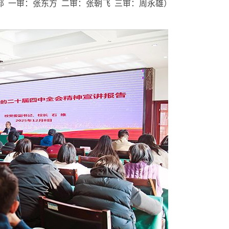
部
一审：张东方
二审：张朝飞
三审：周永雄
）