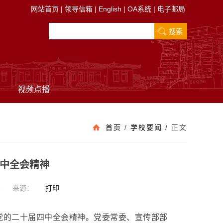
网站首页
|
领导信箱
|
English
|
OA系统
|
电子邮局
视频点播
首页
/
学校要闻
/
正文
中全会精神
8
来源：
打印
讲党的二十届四中全会精神。党委常委、宣传部部