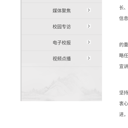
长
媒体聚焦
信
校园专访
电子校报
的重
略
视频点播
宣
坚
衷心
进