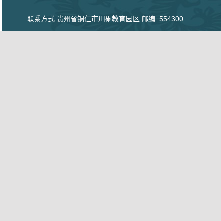
联系方式:贵州省铜仁市川硐教育园区 邮编: 554300