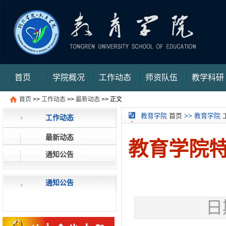
首页
学院概况
工作动态
师资队伍
教学科研
首页
>>
工作动态
>>
最新动态
>> 正文
审核评估
信件提交
信件查询
信件查询结
教育学院
首页
>> 教育学院
工作动态
果页
最新动态
教育学院特
通知公告
通知公告
日