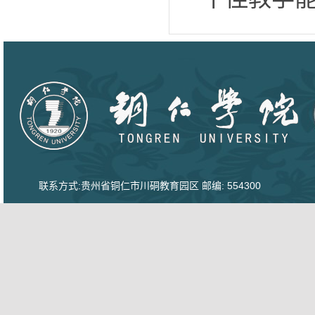
联系方式:贵州省铜仁市川硐教育园区 邮编: 554300