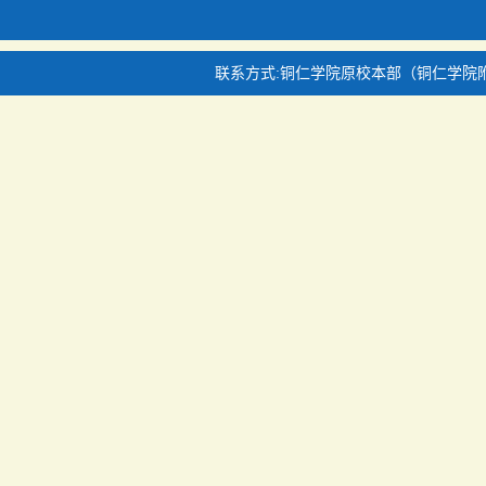
联系方式:铜仁学院原校本部（铜仁学院附中对面）