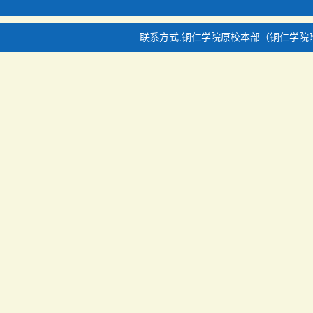
联系方式:铜仁学院原校本部（铜仁学院附中对面）